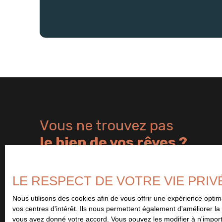
Vous ne trouvez pas
le bien de vos rêves ?
Remplissez le formulaire ci-contre et soyez le premier à être 
bien correspondant à vos critères. Abonnez-vous et ne manquez 
LE RESPECT DE VOTRE VIE PRIV
Nous utilisons des cookies afin de vous offrir une expérience opt
vos centres d'intérêt. Ils nous permettent également d'améliorer la 
vous avez donné votre accord. Vous pouvez les modifier à n'importe