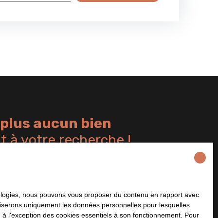
plus aucun bien
 à votre recherche !
Nom
Email
Type de bien
Localisation
hnologies, nous pouvons vous proposer du contenu en rapport avec
Appartement
Yerres (91330)
utiliserons uniquement les données personnelles pour lesquelles
 à l'exception des cookies essentiels à son fonctionnement. Pour