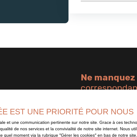
Ne manquez 
correspondant
informé dès que nous publions un
Prénom
aucune offre.
ÉE EST UNE PRIORITÉ POUR NOUS
Type d'offre
imale et une communication pertinente sur notre site. Grace à ces tec
Location
qualité de nos services et la convivialité de notre site internet. Nous 
 quel moment via la rubrique ″Gérer les cookies″ en bas de notre site,