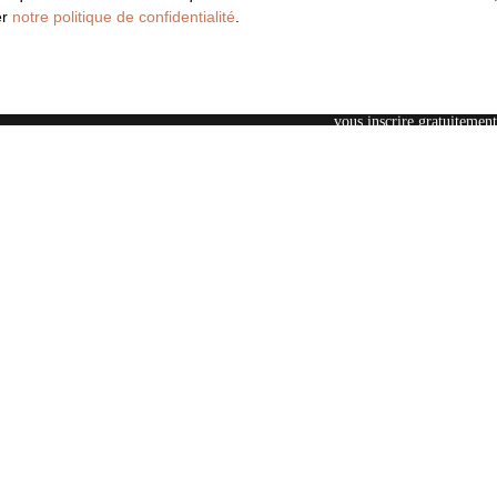
Loyer max (€/mois)
er
notre politique de confidentialité
.
J'accepte le traitement 
souhaitez pas faire l'obj
vous inscrire gratuitement
l'article L223-1 du code 
par courrier adressé à :
Société Worldline, Serv
Pour en savoir plus sur le
politique de confidentialit