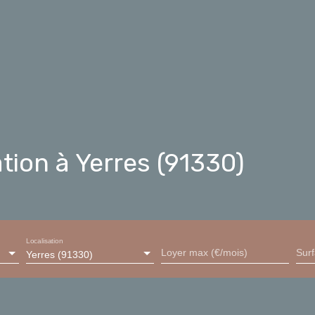
ion à Yerres (91330)
Localisation
Loyer max (€/mois)
Sur
Yerres (91330)