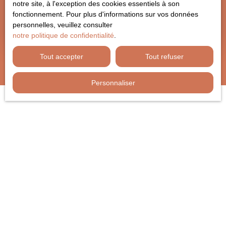
notre site, à l'exception des cookies essentiels à son
Comment bien vendre son bien immobilier à Caen
fonctionnement. Pour plus d'informations sur vos données
?
personnelles, veuillez consulter
notre politique de confidentialité
.
Tout accepter
Tout refuser
Personnaliser
JE RECHERCHE UN BIEN
Location appartement Caen (14000)
Vente appartement Caen (14000)
Vente maison Éterville (14930)
Vente maison Ifs (14123)
Vente maison Bayeux (14400)
Vente maison Évrecy (14210)