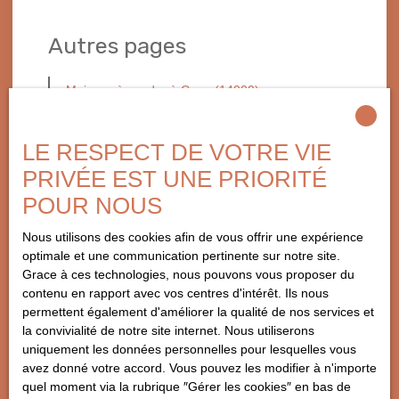
Autres pages
Maisons à vendre à Caen (14000)
Appartements à louer à Caen (14000)
LE RESPECT DE VOTRE VIE
PRIVÉE EST UNE PRIORITÉ
Blog
POUR NOUS
Le point sur l’immobilier à Caen en 2023
Nous utilisons des cookies afin de vous offrir une expérience
Quel est le meilleur quartier à Bayeux en 2023 ?
optimale et une communication pertinente sur notre site.
Grace à ces technologies, nous pouvons vous proposer du
Prix m2 à Caen
contenu en rapport avec vos centres d'intérêt. Ils nous
Comment choisir son agence immobilière à Caen
permettent également d'améliorer la qualité de nos services et
?
la convivialité de notre site internet. Nous utiliserons
uniquement les données personnelles pour lesquelles vous
Le point sur l'immobilier à Caen en 2025
avez donné votre accord. Vous pouvez les modifier à n'importe
Les diagnostics immobilier
quel moment via la rubrique ″Gérer les cookies″ en bas de