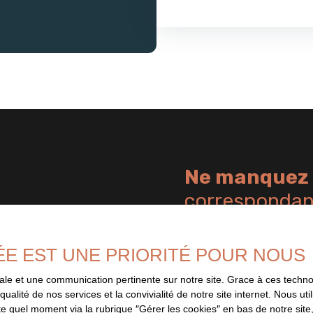
Ne manquez 
correspondant
informé dès que nous publions un
Prénom
aucune offre.
ÉE EST UNE PRIORITÉ POUR NOUS
Type d'offre
imale et une communication pertinente sur notre site. Grace à ces tec
Vente
qualité de nos services et la convivialité de notre site internet. Nous 
 quel moment via la rubrique ″Gérer les cookies″ en bas de notre site,