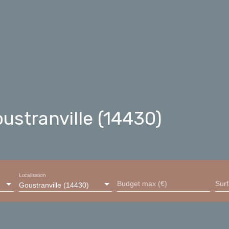
ustranville (14430)
Localisation
Budget max (€)
Sur
Goustranville (14430)