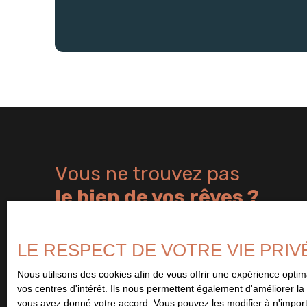
Vous ne trouvez pas
le bien de vos rêves ?
Remplissez le formulaire ci-contre et soyez le premier à être 
bien correspondant à vos critères. Abonnez-vous et ne manquez 
LE RESPECT DE VOTRE VIE PRIV
Nous utilisons des cookies afin de vous offrir une expérience opt
vos centres d'intérêt. Ils nous permettent également d'améliorer la 
vous avez donné votre accord. Vous pouvez les modifier à n'importe