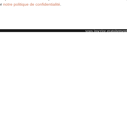
Budget max (€)
er
notre politique de confidentialité
.
J'accepte le traitement 
souhaitez pas faire l'obj
vous inscrire gratuitement
l'article L223-1 du code 
par courrier adressé à :
Société Worldline, Serv
Pour en savoir plus sur le
politique de confidentialit