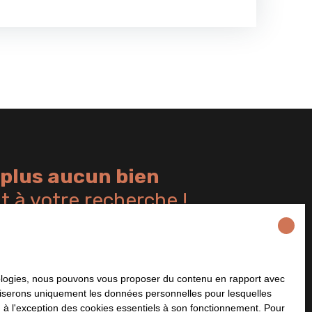
plus aucun bien
 à votre recherche !
Nom
Email
Type de bien
Localisation
hnologies, nous pouvons vous proposer du contenu en rapport avec
Maison
Goustranville (14430)
utiliserons uniquement les données personnelles pour lesquelles
 à l'exception des cookies essentiels à son fonctionnement. Pour