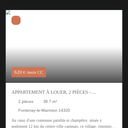
620
€ /mois CC
APPARTEMENT À LOUER, 2 PIÈCES -
FONTENAY-LE-MARMION 14320
2
pièces
38.7
m²
Fontenay-le-Marmion 14320
Au cœur d'une commune paisible et champêtre, située à
seulement 12 km du centre-ville caennais, ce village, renommé