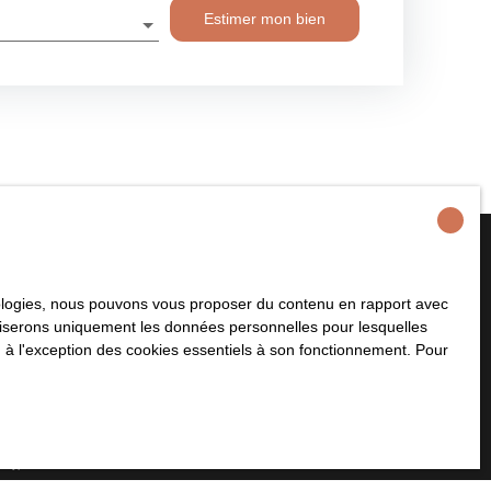
essiter de lourds travaux. Depuis le rez-de-chaussée,
Estimer mon bien
r commune : un jardin intérieur arboré, véritable oasis en
 l’agitation, tout en étant à quelques pas des commerces, cet
atin d’une lumière qui magnifie la pierre et suspend le
aine côtoie une quiétude rare. Le "petit" + : un appartement
té de créer une seconde chambre au rez-de-chaussée. L’avis de
ique et rare sur le marché, alliant élégance de l’ancien,
tion privilégiée avec vue sur la cathédrale. Un équilibre
ticité et sérénité, au cœur même de Bayeux.
hnologies, nous pouvons vous proposer du contenu en rapport avec
plus aucun bien
utiliserons uniquement les données personnelles pour lesquelles
 à votre recherche !
 à l'exception des cookies essentiels à son fonctionnement. Pour
Nom
Email
Type de bien
Localisation
Appartement
Bayeux (14400)