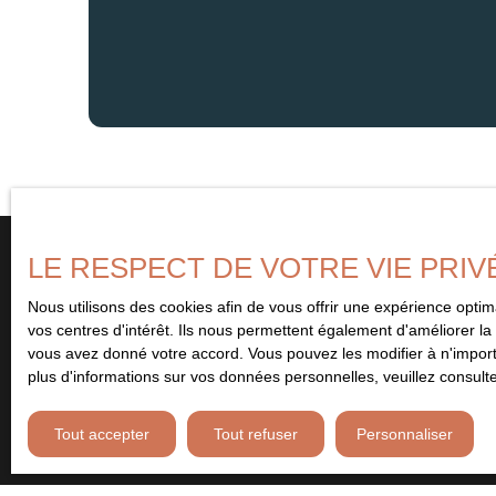
LE RESPECT DE VOTRE VIE PRIV
Nous utilisons des cookies afin de vous offrir une expérience opt
Vous ne trouvez pas
vos centres d'intérêt. Ils nous permettent également d'améliorer la 
le bien de vos rêves ?
vous avez donné votre accord. Vous pouvez les modifier à n'importe
plus d'informations sur vos données personnelles, veuillez consult
Remplissez le formulaire ci-contre et soyez le premier à être 
Tout accepter
Tout refuser
Personnaliser
bien correspondant à vos critères. Abonnez-vous et ne manquez 