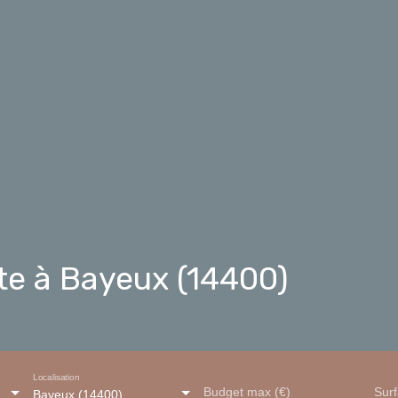
e à Bayeux (14400)
Localisation
Budget max (€)
Sur
Bayeux (14400)