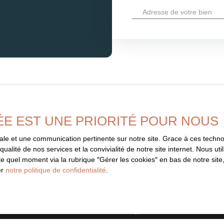
confort contemporain, sans néc
Adresse de votre bien
plusieurs accès mènent à la cou
plein centre-ville. À l’abri de
espace intime se pare chaque m
temps. Ici, l’animation bayeus
prêt à vivre, avec la possibili
la Team Agent. cie : un bien un
noblesse des matériaux et situa
parfait entre caractère, authen
ÉE EST UNE PRIORITÉ POUR NOUS
imale et une communication pertinente sur notre site. Grace à ces tec
Ne manquez 
qualité de nos services et la convivialité de notre site internet. Nous 
correspondant
 quel moment via la rubrique ″Gérer les cookies″ en bas de notre site,
er
notre politique de confidentialité
.
informé dès que nous publions un
Prénom
aucune offre.
Type d'offre
Vente