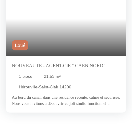
Loué
NOUVEAUTE - AGENT.CIE " CAEN NORD"
1
pièce
21.53
m²
Hérouville-Saint-Clair 14200
Au bord du canal, dans une résidence récente, calme et sécurisée.
Nous vous invitons à découvrir ce joli studio fonctionnel
composé de la façon suivante : pièce de vie avec coin cuisine et
salle d'eau avec wc. Son atout : une large baie vitrée véritable
source de luminosité donnant accès à un balcon. Disponible fin
février. Chauffage individuel Gaz de ville. Loyer 390€/mois