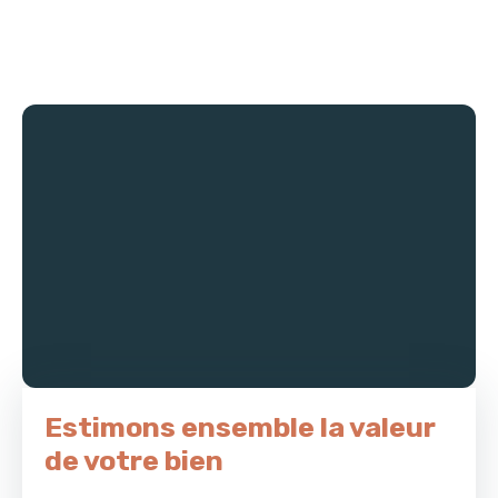
charges comprises. Honoraires à la charge du locataire : 215 €
TTC dont 63 € pour l'état des lieux Dépôt de garantie : 340 €
Estimons ensemble la valeur
de votre bien