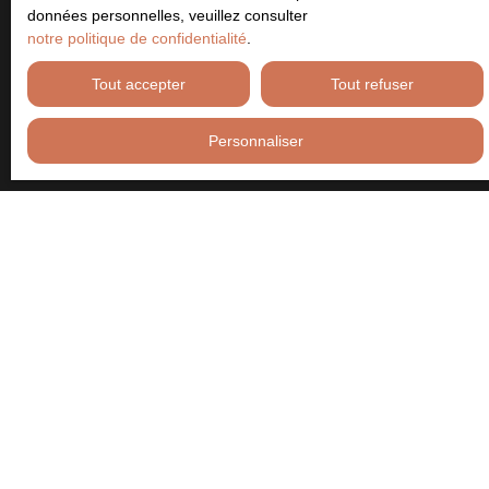
prospection commerciale par voie téléphonique, vous pouvez
données personnelles, veuillez consulter
vous inscrire gratuitement sur la liste d'opposition au démarchage
notre politique de confidentialité
.
téléphonique, prévu par l'article L223-1 du code de la
consommation, sur le site Internet www.bloctel.gouv.fr ou par
Tout accepter
Tout refuser
courrier adressé à :
Personnaliser
Société Worldline, Service Bloctel, CS 61311, 41013 BLOIS
CEDEX.
Pour en savoir plus sur le traitement de vos données personnelles,
veuillez consulter notre
politique de confidentialité
.
Recevoir des annonces