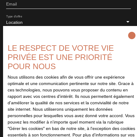
Email
Type d'offre
Location
Type de bien
Appartement
LE RESPECT DE VOTRE VIE
Localisation
PRIVÉE EST UNE PRIORITÉ
Hérouville-Saint-Clair (14200)
POUR NOUS
Loyer max (€/mois)
Nous utilisons des cookies afin de vous offrir une expérience
optimale et une communication pertinente sur notre site. Grace à
ces technologies, nous pouvons vous proposer du contenu en
Surface min (m²)
rapport avec vos centres d'intérêt. Ils nous permettent également
d'améliorer la qualité de nos services et la convivialité de notre
Pièces min
site internet. Nous utiliserons uniquement les données
personnelles pour lesquelles vous avez donné votre accord. Vous
pouvez les modifier à n'importe quel moment via la rubrique
J'accepte le traitement de mes données personnelles
″Gérer les cookies″ en bas de notre site, à l'exception des cookies
conformément au RGPD. Si vous ne souhaitez pas faire l'objet de
essentiels à son fonctionnement. Pour plus d'informations sur vos