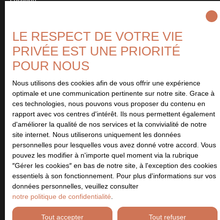
Type de bien
Fonds de commerce
LE RESPECT DE VOTRE VIE
PRIVÉE EST UNE PRIORITÉ
Activités
POUR NOUS
Localisation
Caen (14000)
Nous utilisons des cookies afin de vous offrir une expérience
optimale et une communication pertinente sur notre site. Grace à
ces technologies, nous pouvons vous proposer du contenu en
Loyer max (€/mois)
rapport avec vos centres d'intérêt. Ils nous permettent également
d'améliorer la qualité de nos services et la convivialité de notre
site internet. Nous utiliserons uniquement les données
Surface min (m²)
personnelles pour lesquelles vous avez donné votre accord. Vous
pouvez les modifier à n'importe quel moment via la rubrique
J'accepte le traitement de mes données personnelles
″Gérer les cookies″ en bas de notre site, à l'exception des cookies
conformément au RGPD. Si vous ne souhaitez pas faire l'objet de
essentiels à son fonctionnement. Pour plus d'informations sur vos
prospection commerciale par voie téléphonique, vous pouvez
données personnelles, veuillez consulter
vous inscrire gratuitement sur la liste d'opposition au démarchage
notre politique de confidentialité
.
téléphonique, prévu par l'article L223-1 du code de la
consommation, sur le site Internet www.bloctel.gouv.fr ou par
Tout accepter
Tout refuser