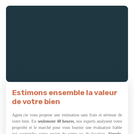
kitchenette. L’avis de la Team Agent. cie : Situé en plein
carrefour d’une artère passante et d’une rue des plus animées et
commerçante jouissant d’un fort dynamisme, cet emplacement
est idéal pour diverses activités. - Chauffage électrique
individuel. - Disponible à partir du 01/06/2022 - Loyer : 1060
€ HT/mois charges comprises dont charges récupérables : 10
€/mois (Provisionnelles mensuelles avec régularisation annuelle)
- Taxe foncière à la charge du preneur : 529 € - Honoraires
charge preneur : 1 260 € TTC (hors rédaction de bail) - Dépôt
de garantie : 1050 €
Estimons ensemble la valeur
de votre bien
Agent.cie vous propose une estimation sans frais et sérieuse de
votre bien. En
seulement 48 heures
, nos experts analysent votre
propriété et le marché pour vous fournir une évaluation fiable
qui soutiendra votre projet de vente ou de location.
Simple,