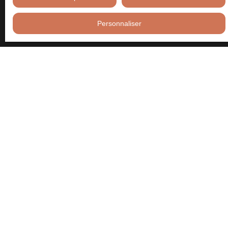
courrier adressé à :
Personnaliser
Société Worldline, Service Bloctel, CS 61311, 41013 BLOIS
CEDEX.
Pour en savoir plus sur le traitement de vos données personnelles,
veuillez consulter notre
politique de confidentialité
.
Recevoir des annonces
JE RECHERCHE UN BIEN