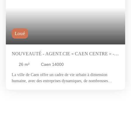
Loué
NOUVEAUTÉ - AGENT.CIE « CAEN CENTRE » - À
LA LOCATION
26
m²
Caen 14000
La ville de Caen offre un cadre de vie urbain à dimension
humaine, avec des entreprises dynamiques, de nombreuses
infrastructures scolaires et universitaires et des déplacements
facilités par le tramway et les lignes de bus. C’est un endroit
rêvé pour y établir votre activité professionnelle. Nous vous
invitons à découvrir un local commercial à la location d’une
superficie d’environ 30 m2 en très bon état avec une large
vitrine permettant d’être visible aussi bien par les passants que
par les automobilistes. Il est actuellement agencé de la façon
suivante : un accueil, 2 bureaux, un espace sanitaire et