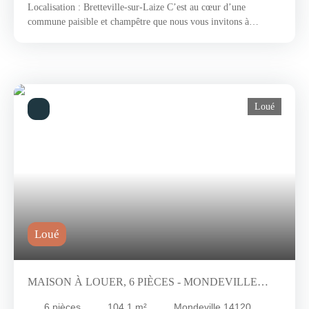
Localisation : Bretteville-sur-Laize C’est au cœur d’une
commune paisible et champêtre que nous vous invitons à
découvrir une construction édifiée en 2022 dont vous serez les
premiers locataires. Rentrez et appréciez la pièce de vie baignée
par une lumière naturelle grâce aux nombreuses parois vitrées.
Mises en valeur par une élégante couleur gris anthracite, elles
confèrent à cette demeure un style chic et contemporain qui se
Loué
marie harmonieusement avec les murs d'un blanc éclatant.
Résolument moderne, le style contemporain invite à la détente et
aux instants chaleureux. Outre les normes énergétiques
auxquelles elle répond, cette propriété vous séduira par ses
généreux espaces et ses finitions de qualité qui ne manqueront
pas de vous ravir. Le bien se compose de la façon suivante : ­­Une
cuisine aménagée,Un séjour-salon,4 chambres,Deux salles d'eau.
- Loyer 1 200 €/mois. - Honoraires à la charge du locataire : 1
309 € dont 357 € d'état des lieux. L’avis de la Team Agent. cie :
Loué
n'attendez plus pour visiter cette maison familiale d'environ 125
m2 à proximité de toutes les commodités.
MAISON À LOUER, 6 PIÈCES - MONDEVILLE
14120
6
pièces
104.1
m²
Mondeville 14120