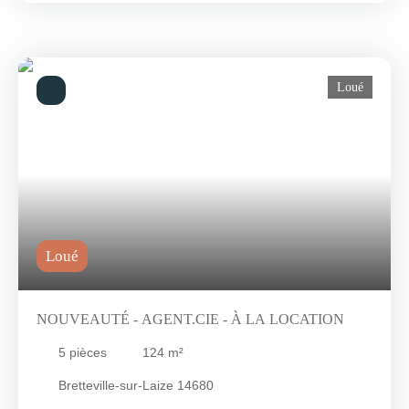
son grand espace de vie baigné de lumière et ouvert sur la
cuisine. Le coin nuit situé à l'étage est composé d'un palier
desservant 3 chambres et une salle de bains. De plus, vous
aimerez son jardin clos d'environ 300m². L'avis de la Team
Loué
AGENT. CIE : Idéal pour une famille recherchant la douceur de
vivre et la convivialité du quartier résidentiel. Chauffage
individuel électrique. « La rareté au cœur du marché immobilier
» -Honoraires à la charge du locataire : 880 € dont 240 € d'état
des lieux. -Dépôt de garantie : 873 € (Montant estimé des
dépenses annuelles d'énergie pour un usage standard entre 1 082
euros et 1 464 euros sur la base des consommations de l'année
2021)
Loué
NOUVEAUTÉ - AGENT.CIE - À LA LOCATION
5
pièces
124
m²
Bretteville-sur-Laize 14680