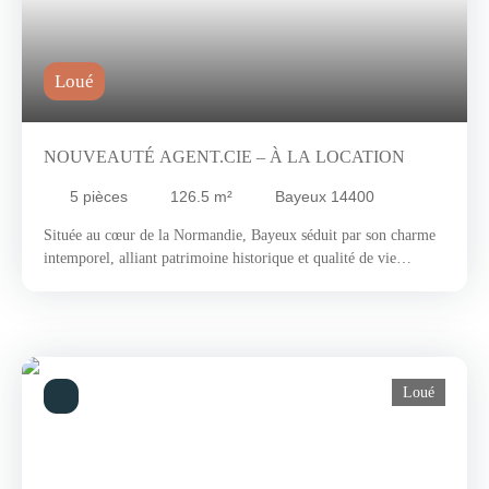
Loué
NOUVEAUTÉ AGENT.CIE – À LA LOCATION
5
pièces
126.5
m²
Bayeux 14400
Située au cœur de la Normandie, Bayeux séduit par son charme
intemporel, alliant patrimoine historique et qualité de vie
remarquable. Célèbre pour sa tapisserie médiévale classée au
patrimoine mondial de l’UNESCO, la ville offre un véritable
voyage à travers les siècles. Flânez le long des quais de l’Aure,
perdez-vous dans ses ruelles pavées empreintes d’histoire, et
laissez-vous séduire par l’ambiance conviviale de ses nombreux
Loué
cafés et restaurants, où la gastronomie normande est à l’honneur.
Ville dynamique et culturelle, Bayeux vit au rythme des
expositions, festivals et événements tout au long de l’année. Sa
proximité avec les plages du Débarquement et les sites
emblématiques de la région en fait un lieu de vie prisé, idéal