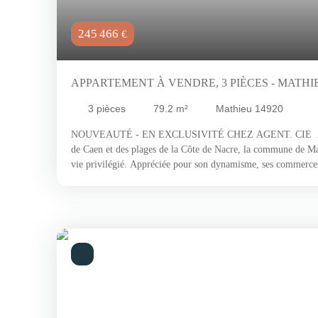
245 466
€
APPARTEMENT À VENDRE, 3 PIÈCES - MATHIE
3
pièces
79.2
m²
Mathieu 14920
NOUVEAUTÉ - EN EXCLUSIVITÉ CHEZ AGENT. CIE À se
de Caen et des plages de la Côte de Nacre, la commune de Ma
vie privilégié. Appréciée pour son dynamisme, ses commerces 
équipements et sa vie associative, elle offre un quotidien auss
environnement résidentiel particulièrement recherché. Ici, tou
parfait équilibre entre la tranquillité d'une commune à taille
principaux pôles d'activité. C'est dans ce cadre verdoyant que
découvrir cet appartement F3 en rez-de-jardin, niché au cœur
sein d'une résidence sécurisée de standing, idéalement située
pied du centre-bourg. Poursuivons la visite… Vous découvrir
;une cuisine indépendante, aménagée et équipée ;deux chambre
bains ;un WC indépendant. À l'extérieur… Vous profiterez d'u
pour partager des moments de convivialité en famille ou entr