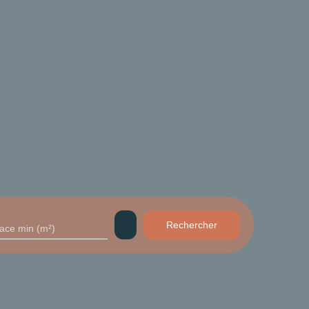
Rechercher
face min (m²)