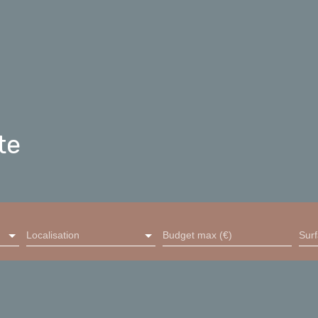
te
Localisation
Budget max (€)
Sur