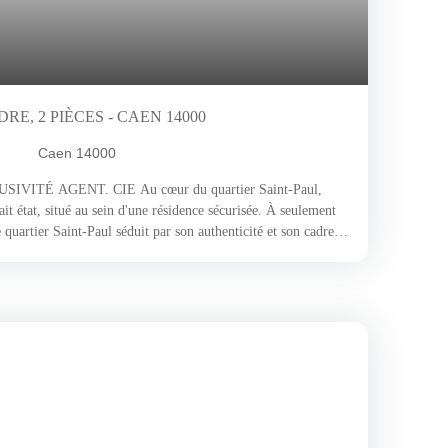
E, 2 PIÈCES - CAEN 14000
Caen 14000
ITÉ AGENT. CIE Au cœur du quartier Saint-Paul,
it état, situé au sein d'une résidence sécurisée. À seulement
e quartier Saint-Paul séduit par son authenticité et son cadre
ées, ses maisons de caractère, la proximité du parc Saint-
té, des écoles et des boulangeries artisanales en font un lieu
nce conviviale et son quotidien pratique. Fonctionnel et
appartement se compose de :Un séjour-salon lumineux ;Une
vec salle d'eau et dressing ;Un WC indépendant. Le petit + :
a Team Agent. cie : Déjà loué, ce bien constitue une
 investisseurs à la recherche d'un placement rentable, sécurisé
e revenus. Chauffage électrique individuel. Loyer : 646
*50 €/mois de provisions sur charges (incluses dans le
uelle.