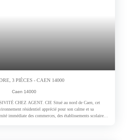
E, 3 PIÈCES - CAEN 14000
Caen 14000
TÉ CHEZ AGENT. CIE Situé au nord de Caen, cet
ironnement résidentiel apprécié pour son calme et sa
imité immédiate des commerces, des établissements scolaires
cadre de vie confortable et fonctionnel. Son accès rapide au
les déplacements vers le centre-ville et les principaux axes
r les actifs. Ce secteur, à la fois dynamique et familial, séduit