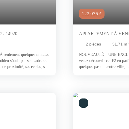
122 935
€
U 14920
APPARTEMENT À VENDR
2
pièces
51.71
m²
ulement quelques minutes
NOUVEAUTÉ – UNE EXCLUSIV
thieu séduit par son cadre de
venez découvrir cet F2 en parfa
de proximité, ses écoles, ses
quelques pas du centre-ville, l
i pratique qu'agréable, dans un
de vie agréable. Ses rues arbor
t est réuni pour profiter d'un
Paul, des commerces de proximi
 humaine et la proximité des
de vie apprécié pour son ambia
 nous vous invitons à
soigneusement entretenu, cet 
 d'un parc joliment arboré, au
cuisine séparée ;Une chambre a
 à seulement quelques minutes à
une cave privative. L'avis de l
ez :un séjour-salon lumineux
excellente opportunité pour les
s ;un dressing ;une salle de
et immédiatement générateur d
n agréable jardinet, idéal
€/mois, charges comprises**. *
e amis, profiter des beaux
loyer), avec régularisation ann