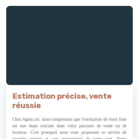
vous si vous ne connaissez pas déjà cette ville surprenante et
vous serez empreint du bien être Mériellois. De nombreuses
possibilités s’offriront à vous pour rénover ce bien fonctionnel
afin de lui donner un nouvel « éclat » à travers l’atmosphère de
votre choix. Vous optimiserez et sublimerez ce bien à fort
potentiel en l’aménageant et en le décorant selon vos goûts et
vos désirs. En vous projetant dans les différentes pièces, vous
imaginerez aisément une cuisine en vogue, une salle à manger
cosy et lumineuse, deux chambres joliment décorées et une pièce
d’eau aux dernières tendances. Le petit + : Il bénéficie d’une
cave, d’un garage et d’une vue dégagée sans vis-à-vis. L’avis
de la Team Agent. cie : Que vous soyez investisseurs ou à la
recherche d’une résidence principale idéalement située, ce bien
est fait pour vous.
Estimation précise, vente
réussie
Chez Agent.cie, nous comprenons que l'estimation de votre bien
est une étape cruciale dans votre parcours de vente ou de
location. C'est pourquoi nous vous proposons ce service de
manière précise et sans engagement de votre part. Notre