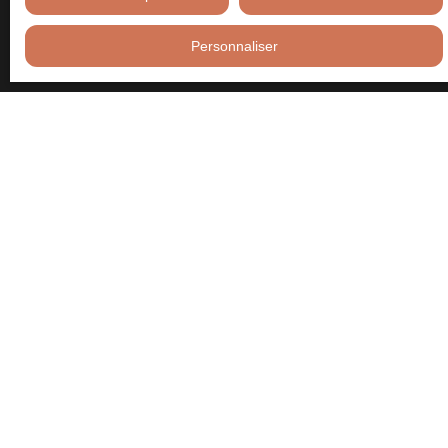
courrier adressé à :
Personnaliser
Société Worldline, Service Bloctel, CS 61311, 41013 BLOIS
CEDEX.
Pour en savoir plus sur le traitement de vos données personnelles,
veuillez consulter notre
politique de confidentialité
.
Recevoir des annonces
JE RECHERCHE UN BIEN