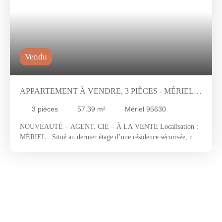
Vendu
APPARTEMENT À VENDRE, 3 PIÈCES - MÉRIEL
95630
3
pièces
57.39
m²
Mériel 95630
NOUVEAUTÉ – AGENT. CIE – À LA VENTE Localisation :
MÉRIEL Situé au dernier étage d’une résidence sécurisée, nous
vous invitons à visiter un appartement de type T3 à seulement 30
minutes de Paris, dans la jolie commune de Mériel. Celle-ci
vous offrira au quotidien un environnement verdoyant à travers
les bois environnant et le plaisir d’aller se promener en centre-
ville pour profiter des boutiques et des commerces variés. Le
dynamisme de Mériel, aux portes d’Auvers sur Oise, ville de
Van Gogh, a su séduire maint amoureux du bon vivre à l’image
de Jean Gabin, enfant du pays qui y a passé sa jeunesse. Baladez-