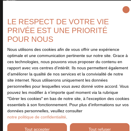
Type de bien
Appartement
LE RESPECT DE VOTRE VIE
Localisation
PRIVÉE EST UNE PRIORITÉ
Mériel (95630)
POUR NOUS
Budget max (€)
Nous utilisons des cookies afin de vous offrir une expérience
optimale et une communication pertinente sur notre site. Grace à
ces technologies, nous pouvons vous proposer du contenu en
Surface min (m²)
rapport avec vos centres d'intérêt. Ils nous permettent également
d'améliorer la qualité de nos services et la convivialité de notre
site internet. Nous utiliserons uniquement les données
Pièces min
personnelles pour lesquelles vous avez donné votre accord. Vous
pouvez les modifier à n'importe quel moment via la rubrique
J'accepte le traitement de mes données personnelles
″Gérer les cookies″ en bas de notre site, à l'exception des cookies
conformément au RGPD. Si vous ne souhaitez pas faire l'objet de
essentiels à son fonctionnement. Pour plus d'informations sur vos
prospection commerciale par voie téléphonique, vous pouvez
données personnelles, veuillez consulter
vous inscrire gratuitement sur la liste d'opposition au démarchage
notre politique de confidentialité
.
téléphonique, prévu par l'article L223-1 du code de la
consommation, sur le site Internet www.bloctel.gouv.fr ou par
Tout accepter
Tout refuser