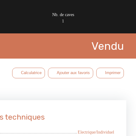
Nb. de caves
1
Vendu
Calculatrice
Ajouter aux favoris
Imprimer
s techniques
Electrique/Individuel