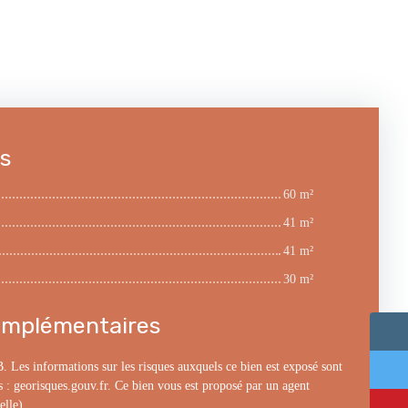
es
60 m²
41 m²
41 m²
30 m²
omplémentaires
B. Les informations sur les risques auxquels ce bien est exposé sont
s : georisques.gouv.fr. Ce bien vous est proposé par un agent
elle).