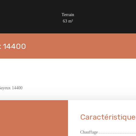
Terrain
63
m²
x 14400
Bayeux 14400
Caractéristique
Chauffage