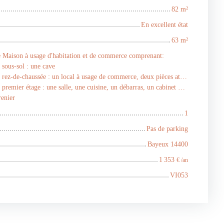
82
m²
En excellent état
63
m²
 Maison à usage d'habitation et de commerce comprenant:
 sous-sol : une cave
rez-de-chaussée : un local à usage de commerce, deux pièces attenantes et communicantes;
remier étage : une salle, une cuisine, un débarras, un cabinet de toilette avec water-closets, une chambre.
renier
1
Pas de parking
Bayeux 14400
1 353
€ /an
VI053