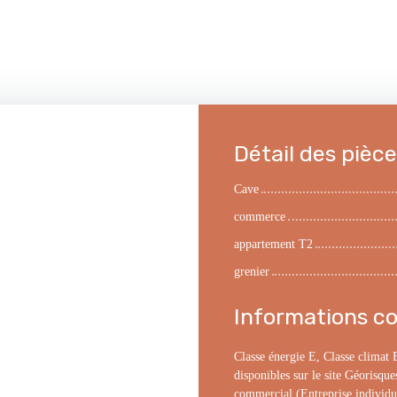
Détail des pièc
Cave
commerce
appartement T2
grenier
Informations c
Classe énergie E, Classe climat 
disponibles sur le site Géorisque
commercial (Entreprise individu