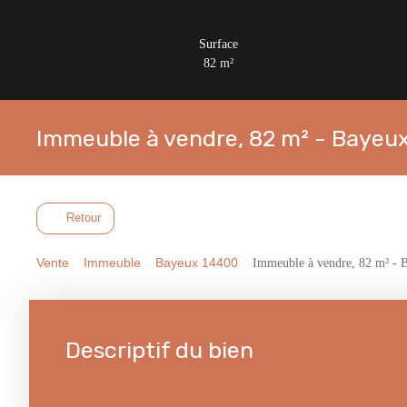
Surface
82
m²
Immeuble à vendre, 82 m² - Bayeu
Retour
Vente
Immeuble
Bayeux 14400
Immeuble à vendre, 82 m² - 
Descriptif du bien