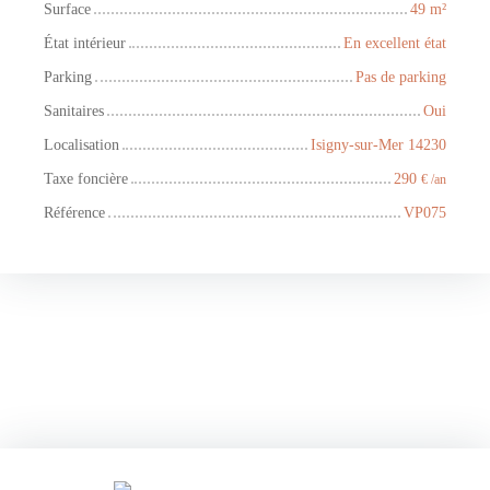
Surface
49
m²
État intérieur
En excellent état
Parking
Pas de parking
Sanitaires
Oui
Localisation
Isigny-sur-Mer 14230
Taxe foncière
290
€ /an
Référence
VP075