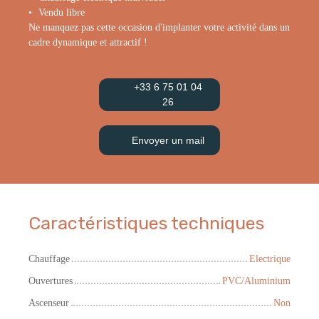
Vendu libre
Ne manquez pas cette occasion d'implanter votre activité dans un
cadre dynamique et attractif !
+33 6 75 01 04
26
Envoyer un mail
Caractéristiques techniques
Chauffage
Electrique
Ouvertures
PVC/Aluminium
Ascenseur
Non