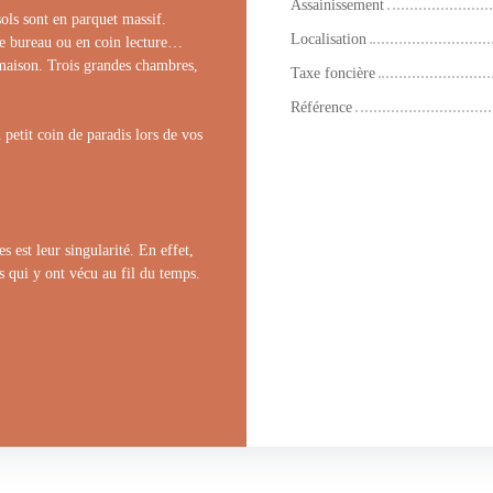
Assainissement
ols sont en parquet massif.
Localisation
e bureau ou en coin lecture…
a maison. Trois grandes chambres,
Taxe foncière
Référence
n petit coin de paradis lors de vos
 est leur singularité. En effet,
es qui y ont vécu au fil du temps.