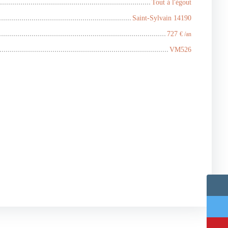
Tout à l'égout
Saint-Sylvain 14190
727
€ /an
VM526