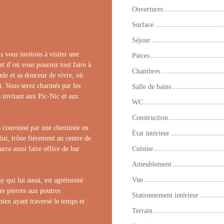
Ouvertures
Surface
Séjour
 vous invitons à visiter une
Pièces
t d’où vous pourrez tout faire à
Chambres
de et sa douceur de vivre, où
i. Vous serez charmés par les
Salle de bains
s invitant aux Pic-Nic et aux
WC
Construction
is couronné par une cheminée en
État intérieur
lui, trône fièrement au centre de
urra aussi faire office de bar
Cuisine
Ameublement
Vue
sy qui lui aussi, est agrémenté
es pierres aux poutres
Stationnement intérieur
bien ayant traversé le temps et
Terrain