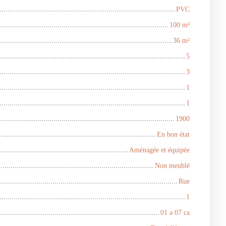
PVC
100
m²
36
m²
5
3
1
1
1900
En bon état
Aménagée et équipée
Non meublé
Rue
1
01 a 07 ca