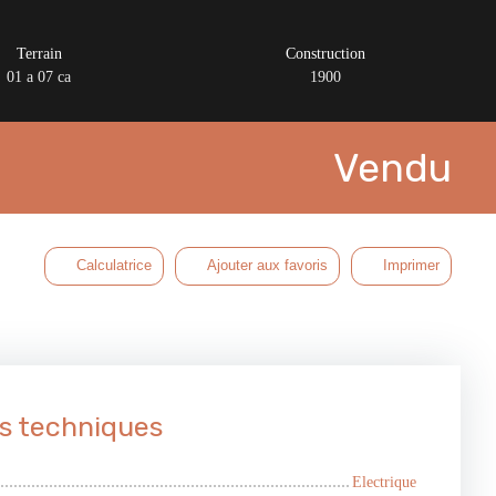
Terrain
Construction
01 a 07 ca
1900
Vendu
Calculatrice
Ajouter aux favoris
Imprimer
s techniques
Electrique