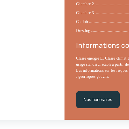
Chambre 2
Chambre 3
Couloir
Dressing
Informations c
Classe énergie E, Classe climat
usage standard, établi à partir d
Les informations sur les risques 
: georisques.gouv.fr.
Nos honoraires