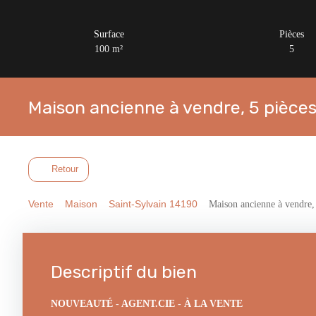
Surface
Pièces
100
m²
5
Maison ancienne à vendre, 5 pièces
Retour
Vente
Maison
Saint-Sylvain 14190
Maison ancienne à vendre,
Descriptif du bien
NOUVEAUTÉ - AGENT.CIE - À LA VENTE