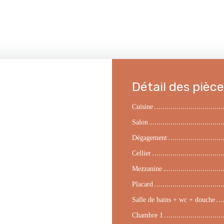
Détail des pièc
Cuisine
Salon
Dégagement
Cellier
Mezzanine
Placard
Salle de bains + wc + douche
Chambre 1