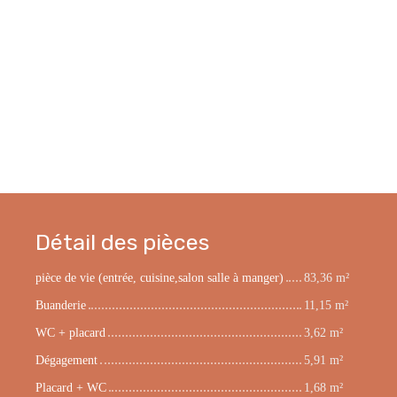
Détail des pièces
pièce de vie (entrée, cuisine,salon salle à manger)
83,36 m²
Buanderie
11,15 m²
WC + placard
3,62 m²
Dégagement
5,91 m²
Placard + WC
1,68 m²