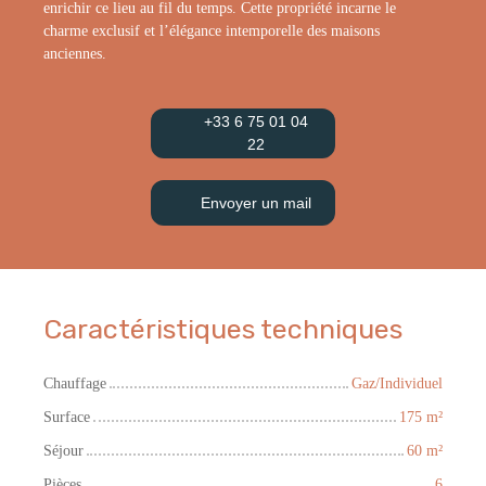
enrichir ce lieu au fil du temps. Cette propriété incarne le
charme exclusif et l’élégance intemporelle des maisons
anciennes.
+33 6 75 01 04
22
Envoyer un mail
Caractéristiques techniques
Chauffage
Gaz/Individuel
Surface
175
m²
Séjour
60
m²
Pièces
6