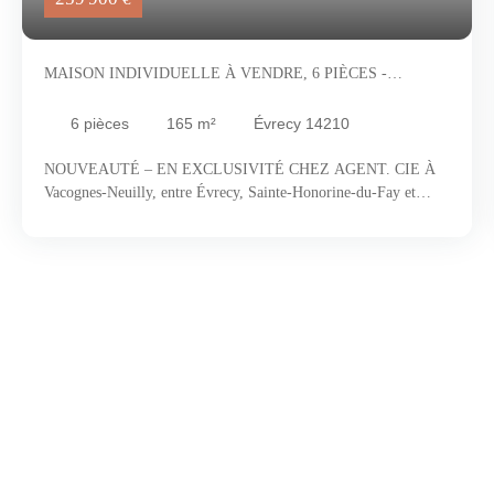
MAISON INDIVIDUELLE À VENDRE, 6 PIÈCES -
ÉVRECY 14210
6
pièces
165
m²
Évrecy 14210
NOUVEAUTÉ – EN EXCLUSIVITÉ CHEZ AGENT. CIE À
Vacognes-Neuilly, entre Évrecy, Sainte-Honorine-du-Fay et
Noyers-Bocage, à seulement 15 minutes du périphérique de
Caen, découvrez un environnement recherché où la campagne
normande dévoile toute son authenticité. Vallons verdoyants,
haies bocagères et généreuses parcelles composent ici un cadre
de vie privilégié, loin de l'agitation urbaine tout en restant
proche de toutes les commodités. Derrière sa façade discrète se
cache une maison pleine de surprises. Construite dans les années
80 puis agrandie au fil du temps, elle offre aujourd'hui des
volumes rares et une identité singulière. Dès l'arrivée, un escalier
de caractère conduit à une agréable terrasse surplombant le
jardin. Puis vient l'effet de surprise. Une fois la porte franchie,
la pièce de vie de plus de 55 m² se révèle dans toute sa
générosité. Lumineuse, ouverte sur le jardin et baignée de