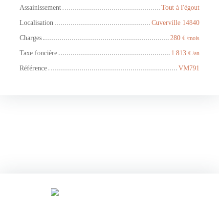
Assainissement
Tout à l'égout
Localisation
Cuverville 14840
Charges
280
€ /mois
Taxe foncière
1 813
€ /an
Référence
VM791