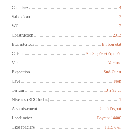
Chambres
4
Salle d'eau
2
WC
2
Construction
2013
État intérieur
En bon état
Cuisine
Aménagée et équipée
Vue
Verdure
Exposition
Sud-Ouest
Cave
Non
Terrain
13 a 95 ca
Niveaux (RDC inclus)
1
Assainissement
Tout à l'égout
Localisation
Bayeux 14400
Taxe foncière
1 119
€ /an