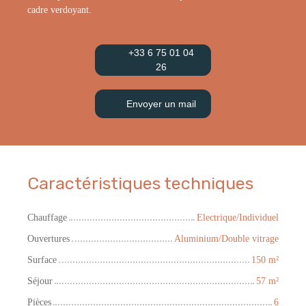
cadre verdoyant.
+33 6 75 01 04
26
Envoyer un mail
Caractéristiques techniques
Chauffage
Electrique/Individuel
Ouvertures
Aluminium/Double vitrage
Surface
150
m²
Séjour
57
m²
Pièces
6