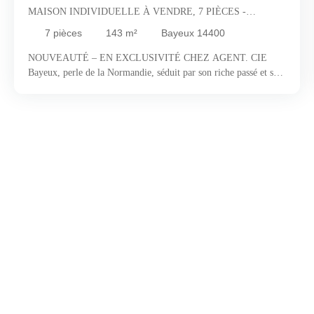
MAISON INDIVIDUELLE À VENDRE, 7 PIÈCES -
BAYEUX 14400
7
pièces
143
m²
Bayeux 14400
NOUVEAUTÉ – EN EXCLUSIVITÉ CHEZ AGENT. CIE
Bayeux, perle de la Normandie, séduit par son riche passé et son
art de vivre incomparable. Réputée pour sa tapisserie
mondialement connue, la ville invite à un véritable voyage dans
le temps, entre patrimoine d’exception et douceur de vivre.
Flânez le long des quais de l’Aure, perdez-vous dans ses ruelles
pavées pleines de charme et laissez-vous porter par l’ambiance
chaleureuse de ses cafés et restaurants où la gastronomie
normande est à l’honneur. Dynamique et culturelle, Bayeux vit
au rythme des festivals et événements qui ponctuent l’année. À
seulement quelques kilomètres, les plages du Débarquement
rappellent la force de son histoire. C’est dans cet écrin vivant et
inspirant que se niche cette maison familiale, à seulement
quelques minutes du cœur historique. Construite dans les années
80, elle a su préserver sa solidité d’origine tout en s’adaptant aux
exigences actuelles grâce à une rénovation partielle en 2014 Dès
l’entrée, vous serez séduit par les volumes généreux et la
luminosité omniprésente. Le salon spacieux, baigné de lumière