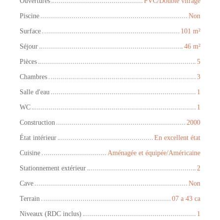
Ouvertures
PVC/Double vitrage
Piscine
Non
Surface
101
m²
Séjour
46
m²
Pièces
5
Chambres
3
Salle d'eau
1
WC
1
Construction
2000
État intérieur
En excellent état
Cuisine
Aménagée et équipée/Américaine
Stationnement extérieur
2
Cave
Non
Terrain
07 a 43 ca
Niveaux (RDC inclus)
1