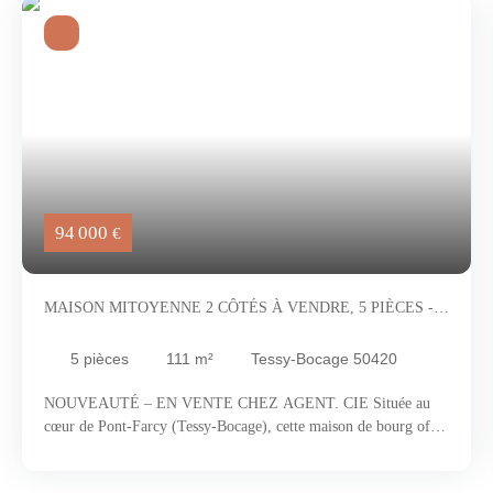
94 000
€
MAISON MITOYENNE 2 CÔTÉS À VENDRE, 5 PIÈCES -
TESSY-BOCAGE 50420
5
pièces
111
m²
Tessy-Bocage 50420
NOUVEAUTÉ – EN VENTE CHEZ AGENT. CIE Située au
cœur de Pont-Farcy (Tessy-Bocage), cette maison de bourg offre
un beau potentiel et constitue un cadre idéal pour donner vie à
votre projet. Son emplacement central vous permettra de profiter