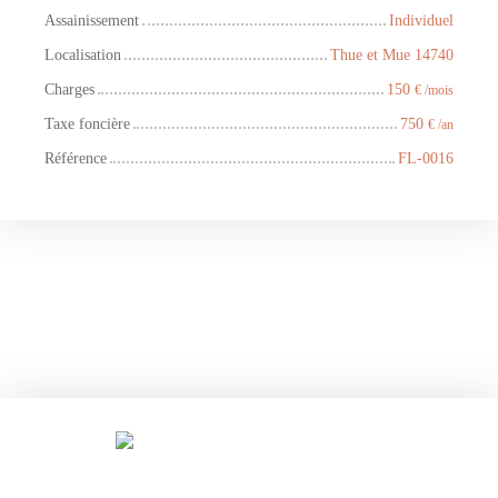
Assainissement
Individuel
Localisation
Thue et Mue 14740
Charges
150
€ /mois
Taxe foncière
750
€ /an
Référence
FL-0016