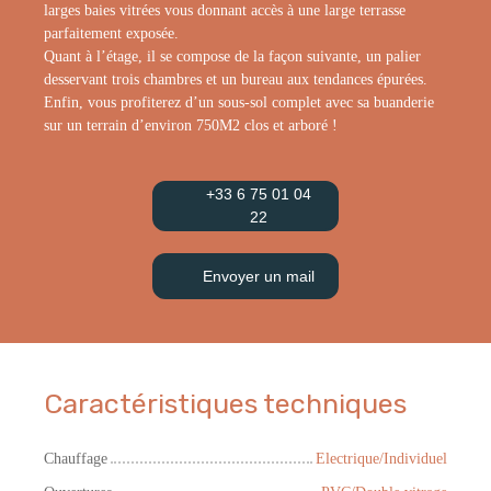
larges baies vitrées vous donnant accès à une large terrasse
parfaitement exposée.
Quant à l’étage, il se compose de la façon suivante, un palier
desservant trois chambres et un bureau aux tendances épurées.
Enfin, vous profiterez d’un sous-sol complet avec sa buanderie
sur un terrain d’environ 750M2 clos et arboré !
+33 6 75 01 04
22
Envoyer un mail
Caractéristiques techniques
Chauffage
Electrique/Individuel