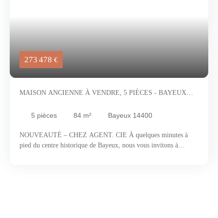
273 478
€
MAISON ANCIENNE À VENDRE, 5 PIÈCES - BAYEUX
14400
5
pièces
84
m²
Bayeux 14400
NOUVEAUTÉ – CHEZ AGENT. CIE À quelques minutes à
pied du centre historique de Bayeux, nous vous invitons à
découvrir cette élégante maison de ville de la fin du XIXᵉ siècle,
aménagée dans un ancien octroi, qui conjugue avec justesse
charme architectural, luminosité et qualité de vie. Ville d'Art et
d'Histoire, Bayeux séduit par son authenticité préservée, ses
ruelles anciennes, ses maisons à colombages et son atmosphère
paisible. Idéalement située entre Caen et les plages du
Débarquement, elle offre un cadre de vie particulièrement