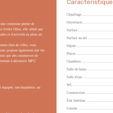
Caractéristique
Chauffage
Ouvertures
s une commune pleine de
a rivière Odon, elle séduit par
Surface
es et d'activités en plein air.
Surface au sol
mmun (bus de ville), vous
Séjour
mune propose également une vie
Pièces
, ainsi que des commerces de
"Commune à découvrir MFG"
Chambres
Salle de bains
Salle d'eau
WC
t équipée, une buanderie, un
Construction
État intérieur
Cuisine