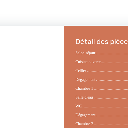
Détail des pièc
Salon séjour
Cuisine ouverte
Cellier
Dégagement
Chambre 1
Salle d'eau
WC
Dégagement
Chambre 2