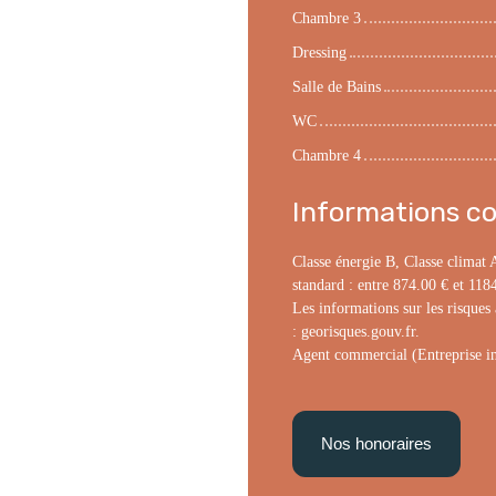
Chambre 3
Dressing
Salle de Bains
WC
Chambre 4
Informations c
Classe énergie B, Classe climat
standard : entre 874.00 € et 11
Les informations sur les risques 
: georisques.gouv.fr.
Agent commercial (Entreprise in
Nos honoraires