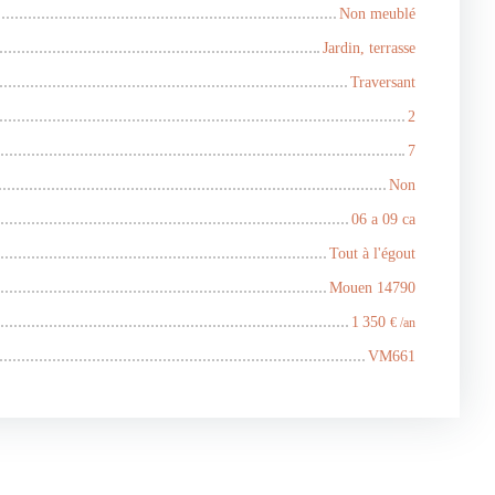
Non meublé
Jardin, terrasse
Traversant
2
7
Non
06 a 09 ca
Tout à l'égout
Mouen 14790
1 350
€ /an
VM661