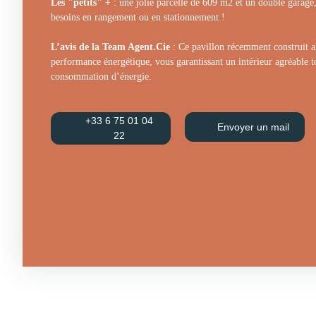
Les "petits" +
: une jolie parcelle de 609 m2 et un double garage,
besoins en rangement ou en stationnement !
L’avis de la Team Agent.Cie
: Ce pavillon récemment construit a
performance énergétique, vous garantissant un intérieur agréable t
consommation d’énergie.
+33 6 75 01 04
Envoyer un mail
22