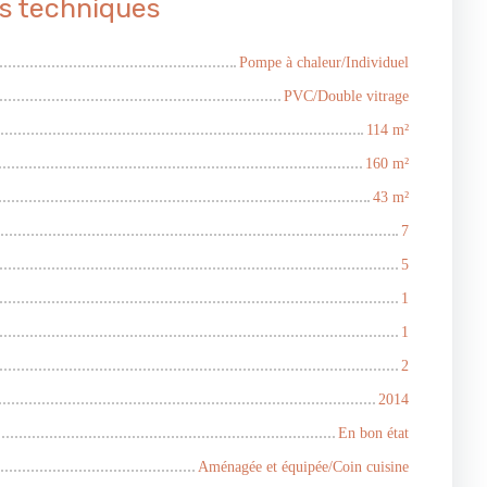
s techniques
Pompe à chaleur/Individuel
PVC/Double vitrage
114
m²
160
m²
43
m²
7
5
1
1
2
2014
En bon état
Aménagée et équipée/Coin cuisine