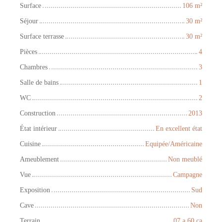
Surface
106
m²
Séjour
30
m²
Surface terrasse
30
m²
Pièces
4
Chambres
3
Salle de bains
1
WC
2
Construction
2013
État intérieur
En excellent état
Cuisine
Equipée/Américaine
Ameublement
Non meublé
Vue
Campagne
Exposition
Sud
Cave
Non
Terrain
07 a 60 ca