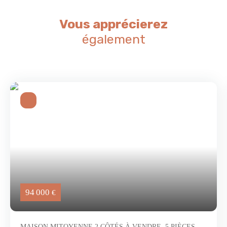
Vous apprécierez
également
94 000
€
MAISON MITOYENNE 2 CÔTÉS À VENDRE, 5 PIÈCES -