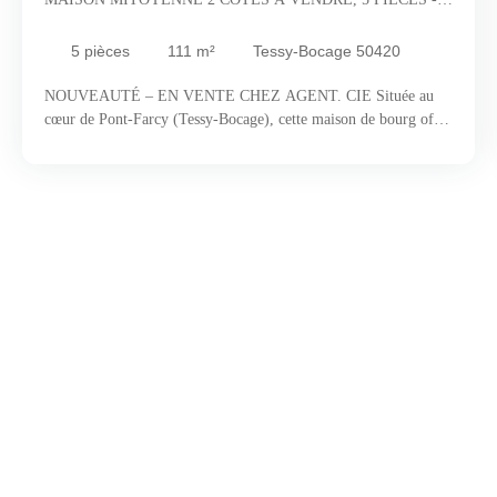
TESSY-BOCAGE 50420
5
pièces
111
m²
Tessy-Bocage 50420
NOUVEAUTÉ – EN VENTE CHEZ AGENT. CIE Située au
cœur de Pont-Farcy (Tessy-Bocage), cette maison de bourg offre
un beau potentiel et constitue un cadre idéal pour donner vie à
votre projet. Son emplacement central vous permettra de profiter
pleinement de la vie du village, avec les commerces, les écoles et
les services du quotidien accessibles à pied. Le bien se compose
de la façon suivante : Au rez-de-chaussée : un séjour-salon, une
cuisine séparée en attente d'aménagement, un bureau, un WC,
une chaufferie et une salle d'eau ; Au premier étage : un palier
desservant deux chambres, une salle d'eau et un WC ; Au second
étage : deux chambres ainsi qu'un grenier à aménager. Le « petit
» + : deux garages d'une superficie totale d'environ 68 m², idéals
pour le stockage, l'aménagement d'un atelier ou le stationnement
de plusieurs véhicules. L'avis de la Team Agent. cie : Cette
maison vous permettra de la personnaliser selon vos envies afin
de créer un lieu de vie qui vous ressemble. Aménagements,
décoration, transformations… laissez libre cours à votre
imagination pour révéler tout son charme et façonner un cocon