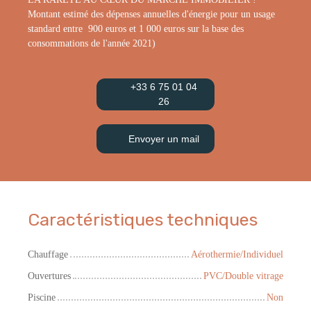
Montant estimé des dépenses annuelles d'énergie pour un usage
standard entre 900 euros et 1 000 euros sur la base des
consommations de l'année 2021)
+33 6 75 01 04
26
Envoyer un mail
Caractéristiques techniques
Chauffage
Aérothermie/Individuel
Ouvertures
PVC/Double vitrage
Piscine
Non