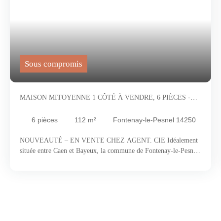
Sous compromis
MAISON MITOYENNE 1 CÔTÉ À VENDRE, 6 PIÈCES -
FONTENAY-LE-PESNEL 14250
6
pièces
112
m²
Fontenay-le-Pesnel 14250
NOUVEAUTÉ – EN VENTE CHEZ AGENT. CIE Idéalement
située entre Caen et Bayeux, la commune de Fontenay-le-Pesnel
offre un environnement privilégié, parfait pour celles et ceux qui
souhaitent profiter de la sérénité de la campagne tout en restant
proches des commodités. Elle séduit par son cadre préservé, son
esprit village et sa position géographique stratégique. Vous y
trouverez les commodités essentielles, dont écoles maternelle et
primaire, commerces et services de proximité, le tout dans une