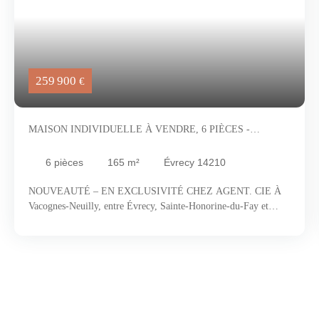
259 900
€
MAISON INDIVIDUELLE À VENDRE, 6 PIÈCES -
ÉVRECY 14210
6
pièces
165
m²
Évrecy 14210
NOUVEAUTÉ – EN EXCLUSIVITÉ CHEZ AGENT. CIE À
Vacognes-Neuilly, entre Évrecy, Sainte-Honorine-du-Fay et
Noyers-Bocage, à seulement 15 minutes du périphérique de
Caen, découvrez un environnement recherché où la campagne
normande dévoile toute son authenticité. Vallons verdoyants,
haies bocagères et généreuses parcelles composent ici un cadre
de vie privilégié, loin de l'agitation urbaine tout en restant
proche de toutes les commodités. Derrière sa façade discrète se
cache une maison pleine de surprises. Construite dans les années