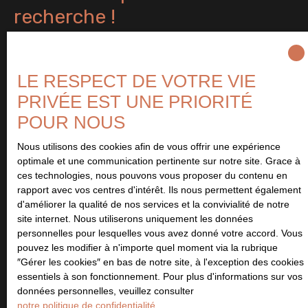
recherche !
Prénom
LE RESPECT DE VOTRE VIE
Nom
PRIVÉE EST UNE PRIORITÉ
POUR NOUS
Email
Nous utilisons des cookies afin de vous offrir une expérience
optimale et une communication pertinente sur notre site. Grace à
Type d'offre
ces technologies, nous pouvons vous proposer du contenu en
Vente
rapport avec vos centres d'intérêt. Ils nous permettent également
Type de bien
d'améliorer la qualité de nos services et la convivialité de notre
Maison
site internet. Nous utiliserons uniquement les données
personnelles pour lesquelles vous avez donné votre accord. Vous
Localisation
pouvez les modifier à n'importe quel moment via la rubrique
Authie (14280)
″Gérer les cookies″ en bas de notre site, à l'exception des cookies
essentiels à son fonctionnement. Pour plus d'informations sur vos
données personnelles, veuillez consulter
Budget max (€)
notre politique de confidentialité
.