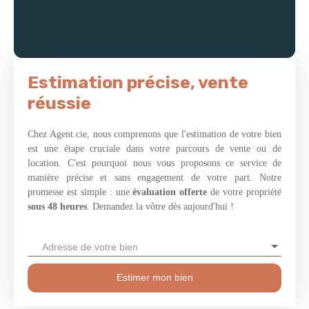
semble envelopper la maison d’une sérénité rare. Une adresse où
Un environnement exceptionnel au cœur d'une commune
l’on ne vient pas seulement habiter… mais véritablement vivre,
recherchée.
en toute quiétude. L’avis de la Team Agent. cie : Le charme de
la campagne au cœur d’un secteur recherché, à proximité
immédiate de Caen et des plages. Le petit + : Une opportunité
Estimation précise, vente
rare d’acquérir une maison pouvant offrir jusqu’à cinq
chambres, tout en conservant un espace de vie généreux.
réussie
Chez Agent.cie, nous comprenons que l'estimation de votre bien
est une étape cruciale dans votre parcours de vente ou de
location. C'est pourquoi nous vous proposons ce service de
manière précise et sans engagement de votre part. Notre
promesse est simple : une
évaluation offerte
de votre propriété
sous 48 heures
. Demandez la vôtre dès aujourd'hui !
Adresse de votre bien
Estimer mon bien