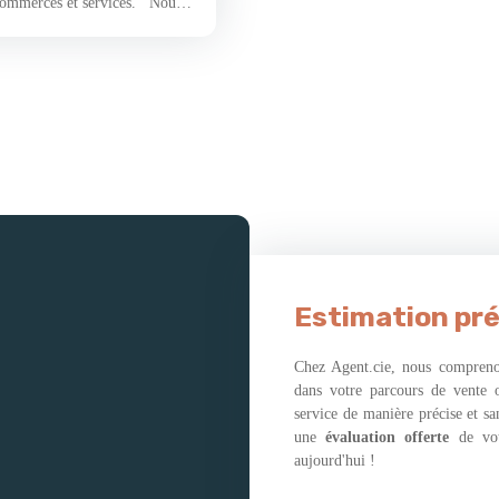
 commerces et services. Nous
 sous-sol complet typique des
 L’entrée dessert un séjour –
 rez-de-chaussée et son
ous offre un accès direct sur
. Vous profiterez d’une réelle
l'étage est agencé de la
nfort pour votre espace nuit
Estimation pré
Chez Agent.cie, nous comprenon
dans votre parcours de vente 
service de manière précise et s
une
évaluation offerte
de vo
aujourd'hui !