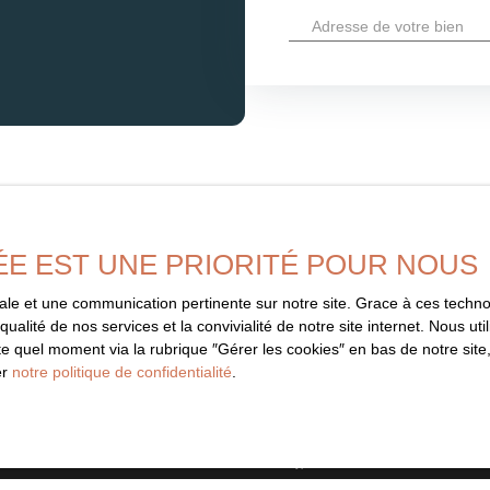
Adresse de votre bien
ÉE EST UNE PRIORITÉ POUR NOUS
imale et une communication pertinente sur notre site. Grace à ces tec
Ne manquez 
qualité de nos services et la convivialité de notre site internet. Nous 
correspondant
 quel moment via la rubrique ″Gérer les cookies″ en bas de notre site,
er
notre politique de confidentialité
.
informé dès que nous publions un
Prénom
aucune offre.
Type d'offre
Vente