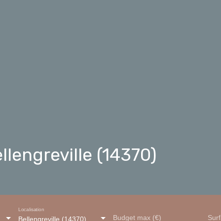
lengreville (14370)
Localisation
Budget max (€)
Sur
Bellengreville (14370)