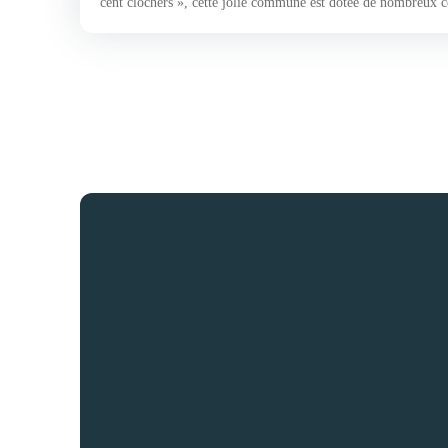
cent clochers », cette jolie commune est dotée de nombreux
vous invitons à découvrir une construction traditionnelle sur
années 80 connues pour leur fonctionnalité et leur robustesse.
salon où trône une cheminée insert réchauffant allégrement le
atmosphère. La cuisine quant à elle est aménagée-équipée et v
la terrasse et le terrain clos joliment arboré d'environ 680 m²
vie de plain-pied via une chambre et sa salle de bains. Enfin, 
manière suivante : deux grandes chambres offrant un réel co
Loué : 697 €/mois