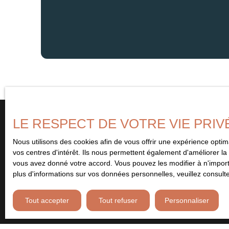
LE RESPECT DE VOTRE VIE PRIV
Nous utilisons des cookies afin de vous offrir une expérience opt
Vous ne trouvez pas
vos centres d'intérêt. Ils nous permettent également d'améliorer la 
le bien de vos rêves ?
vous avez donné votre accord. Vous pouvez les modifier à n'importe
plus d'informations sur vos données personnelles, veuillez consult
Remplissez le formulaire ci-contre et soyez le premier à être 
Tout accepter
Tout refuser
Personnaliser
bien correspondant à vos critères. Abonnez-vous et ne manquez 