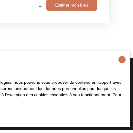
Estimer mon bien
hnologies, nous pouvons vous proposer du contenu en rapport avec
plus aucun bien
utiliserons uniquement les données personnelles pour lesquelles
 à votre recherche !
 à l'exception des cookies essentiels à son fonctionnement. Pour
Nom
Email
Type de bien
Localisation
Maison
Bellengreville (14370)