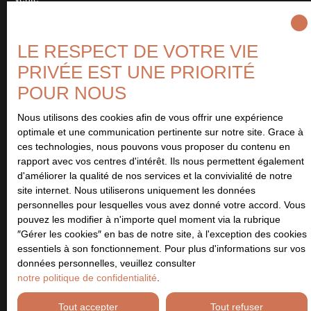
Type de bien
Maison
LE RESPECT DE VOTRE VIE
Localisation
PRIVÉE EST UNE PRIORITÉ
Bourguébus (14540)
POUR NOUS
Budget max (€)
Nous utilisons des cookies afin de vous offrir une expérience
optimale et une communication pertinente sur notre site. Grace à
ces technologies, nous pouvons vous proposer du contenu en
Surface min (m²)
rapport avec vos centres d'intérêt. Ils nous permettent également
d'améliorer la qualité de nos services et la convivialité de notre
site internet. Nous utiliserons uniquement les données
Pièces min
personnelles pour lesquelles vous avez donné votre accord. Vous
pouvez les modifier à n'importe quel moment via la rubrique
J'accepte le traitement de mes données personnelles
″Gérer les cookies″ en bas de notre site, à l'exception des cookies
conformément au RGPD. Si vous ne souhaitez pas faire l'objet de
essentiels à son fonctionnement. Pour plus d'informations sur vos
prospection commerciale par voie téléphonique, vous pouvez
données personnelles, veuillez consulter
vous inscrire gratuitement sur la liste d'opposition au démarchage
notre politique de confidentialité
.
téléphonique, prévu par l'article L223-1 du code de la
consommation, sur le site Internet www.bloctel.gouv.fr ou par
Tout accepter
Tout refuser