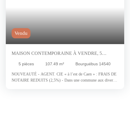
Vendu
MAISON CONTEMPORAINE À VENDRE, 5
PIÈCES - BOURGUÉBUS 14540
5
pièces
107.49
m²
Bourguébus 14540
NOUVEAUTÉ - AGENT. CIE « à l’est de Caen » : FRAIS DE
NOTAIRE REDUITS (2,5%) - Dans une commune aux diverses
commodités, située à 15 minutes de la gare de Caen et à
seulement 10 minutes du centre commercial de Mondeville et de
ses nombreuses enseignes. Nous vous invitons à découvrir une
construction édifiée en 2021 offrant des matériaux de qualité et
les dernières normes énergétiques. Une pièce de vie spacieuse et
lumineuse, une salle d’eau, trois chambres, dont une suite
parentale avec son dressing et salle d’eau compose se bien.
Enfin, vous profiterez d’un terrain clos d’environ 393 m2, d’un