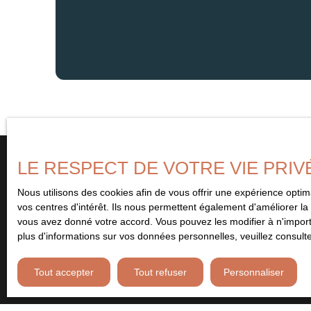
LE RESPECT DE VOTRE VIE PRIV
Nous utilisons des cookies afin de vous offrir une expérience opt
Vous ne trouvez pas
vos centres d'intérêt. Ils nous permettent également d'améliorer la 
le bien de vos rêves ?
vous avez donné votre accord. Vous pouvez les modifier à n'importe
plus d'informations sur vos données personnelles, veuillez consult
Remplissez le formulaire ci-contre et soyez le premier à être 
Tout accepter
Tout refuser
Personnaliser
bien correspondant à vos critères. Abonnez-vous et ne manquez 