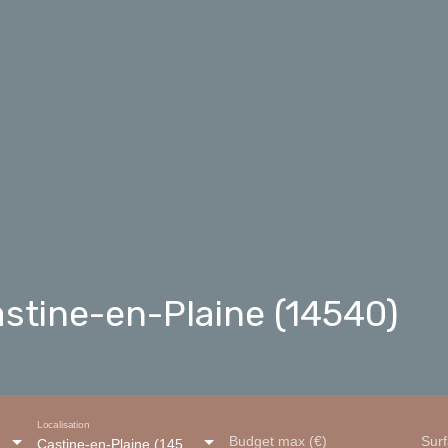
stine-en-Plaine (14540)
Localisation
Budget max (€)
Sur
Castine-en-Plaine (14540)