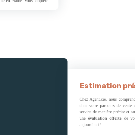
ine-en-Plaine. Vous adopterez
l que la convivialité, à
 ses parcs et espaces verts. Vous
otalement illuminée par de
ne ouverte, à l’accent
es nuances d'aujourd'hui et ses
 aux tendances actuelles se
ied ! L’étage, quant à lui, est
ements ainsi qu’une salle d’eau
vous jouirez d’un terrain clos
etit" + : la buanderie qui
. L’avis de la Team Agent.
hétisme que pour les économies
ration. "La rareté au cœur du
Estimation pré
Chez Agent.cie, nous comprenon
dans votre parcours de vente 
service de manière précise et s
une
évaluation offerte
de vo
aujourd'hui !