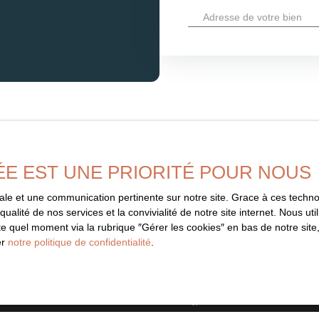
Adresse de votre bien
ÉE EST UNE PRIORITÉ POUR NOUS
imale et une communication pertinente sur notre site. Grace à ces tec
Ne manquez 
qualité de nos services et la convivialité de notre site internet. Nous 
correspondant
 quel moment via la rubrique ″Gérer les cookies″ en bas de notre site,
er
notre politique de confidentialité
.
informé dès que nous publions un
Prénom
aucune offre.
Type d'offre
Vente