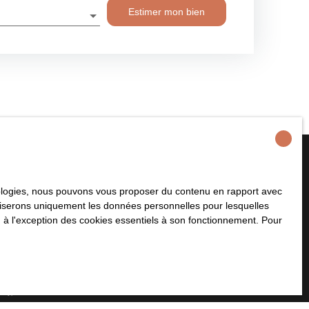
Estimer mon bien
hnologies, nous pouvons vous proposer du contenu en rapport avec
plus aucun bien
utiliserons uniquement les données personnelles pour lesquelles
 à votre recherche !
 à l'exception des cookies essentiels à son fonctionnement. Pour
Nom
Email
Type de bien
Localisation
Maison
Castine-en-Plaine (14540)