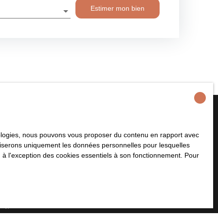
Estimer mon bien
hnologies, nous pouvons vous proposer du contenu en rapport avec
plus aucun bien
utiliserons uniquement les données personnelles pour lesquelles
 à votre recherche !
 à l'exception des cookies essentiels à son fonctionnement. Pour
Nom
Email
Type de bien
Localisation
Maison
Jort (14170)