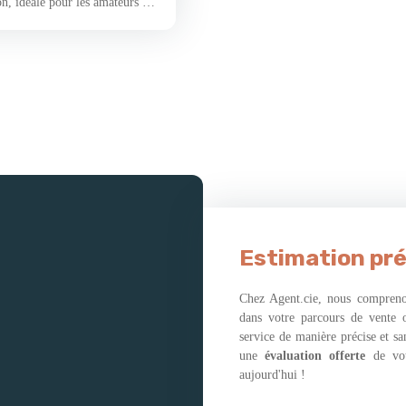
on, idéale pour les amateurs de
rdoyant, cette bâtisse
es volumes bruts, constitue
z d’une résidence principale
envies. Le terrain attenant
in détente, potager ou espace
té de vie précieuse, tout en
rces, établissements scolaires,
onnés de rénovation ou
est une page blanche à
 nombreuses possibilités
, matières, lumière : laissez
cocon, authentique et
nte : Au rez-de-chaussée : un
Estimation pré
et des W. C. À l’étage : quatre
aste atelier, parfait pour un
Chez Agent.cie, nous comprenon
e et activité professionnelle sur
dans votre parcours de vente 
 maisons anciennes, c’est cette
service de manière précise et s
i y ont vécu. Celle-ci ne fait
une
évaluation offerte
de vo
hapitre à écrire… peut-être
aujourd'hui !