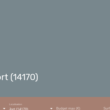
rt (14170)
Localisation
Budget max (€)
Sur
Jort (14170)