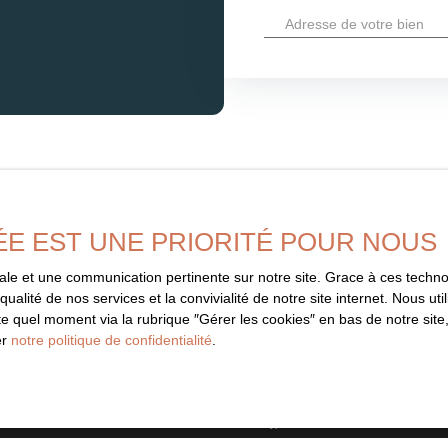
Adresse de votre bien
ÉE EST UNE PRIORITÉ POUR NOUS
imale et une communication pertinente sur notre site. Grace à ces tec
Ne manquez 
qualité de nos services et la convivialité de notre site internet. Nous 
correspondant
 quel moment via la rubrique ″Gérer les cookies″ en bas de notre site,
er
notre politique de confidentialité
.
informé dès que nous publions un
Prénom
aucune offre.
Type d'offre
Vente