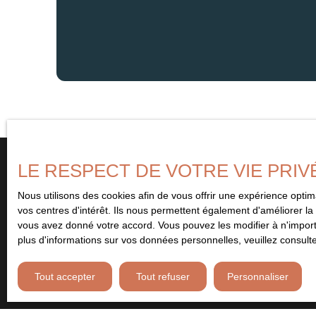
LE RESPECT DE VOTRE VIE PRIV
Nous utilisons des cookies afin de vous offrir une expérience opt
Vous ne trouvez pas
vos centres d'intérêt. Ils nous permettent également d'améliorer la 
le bien de vos rêves ?
vous avez donné votre accord. Vous pouvez les modifier à n'importe
plus d'informations sur vos données personnelles, veuillez consult
Remplissez le formulaire ci-contre et soyez le premier à être 
Tout accepter
Tout refuser
Personnaliser
bien correspondant à vos critères. Abonnez-vous et ne manquez 