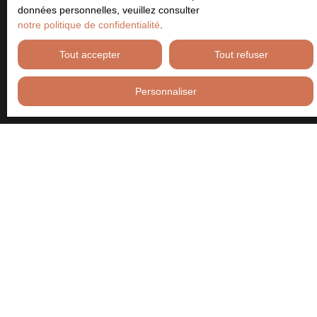
prospection commerciale par voie téléphonique, vous pouvez
données personnelles, veuillez consulter
vous inscrire gratuitement sur la liste d'opposition au démarchage
notre politique de confidentialité
.
téléphonique, prévu par l'article L223-1 du code de la
consommation, sur le site Internet www.bloctel.gouv.fr ou par
Tout accepter
Tout refuser
courrier adressé à :
Personnaliser
Société Worldline, Service Bloctel, CS 61311, 41013 BLOIS
CEDEX.
Pour en savoir plus sur le traitement de vos données personnelles,
veuillez consulter notre
politique de confidentialité
.
Recevoir des annonces