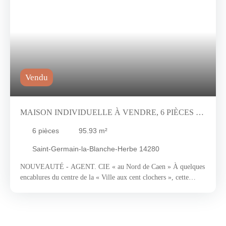
Vendu
MAISON INDIVIDUELLE À VENDRE, 6 PIÈCES -
SAINT-GERMAIN-LA-BLANCHE-HERBE 14280
6
pièces
95.93
m²
Saint-Germain-la-Blanche-Herbe 14280
NOUVEAUTÉ - AGENT. CIE « au Nord de Caen » À quelques
encablures du centre de la « Ville aux cent clochers », cette
commune convoitée s’illustre par ses 100 hectares classés autour
de l’abbaye d’Ardenne. Celle-ci allie ainsi harmonieusement le
calme d’un environnement verdoyant au réseau de transport et
services péri-urbains qui lui confèrent flexibilité et confort au