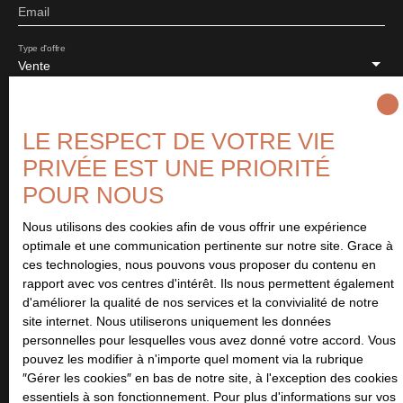
Email
Type d'offre
Vente
Type de bien
Maison
LE RESPECT DE VOTRE VIE
Localisation
PRIVÉE EST UNE PRIORITÉ
Saint-Germain-la-Blanche-Herbe (14280)
POUR NOUS
Budget max (€)
Nous utilisons des cookies afin de vous offrir une expérience
optimale et une communication pertinente sur notre site. Grace à
ces technologies, nous pouvons vous proposer du contenu en
Surface min (m²)
rapport avec vos centres d'intérêt. Ils nous permettent également
d'améliorer la qualité de nos services et la convivialité de notre
Pièces min
site internet. Nous utiliserons uniquement les données
personnelles pour lesquelles vous avez donné votre accord. Vous
pouvez les modifier à n'importe quel moment via la rubrique
J'accepte le traitement de mes données personnelles
″Gérer les cookies″ en bas de notre site, à l'exception des cookies
conformément au RGPD. Si vous ne souhaitez pas faire l'objet de
essentiels à son fonctionnement. Pour plus d'informations sur vos