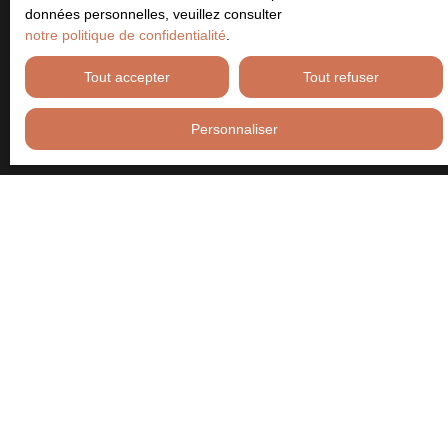
prospection commerciale par voie téléphonique, vous pouvez
données personnelles, veuillez consulter
vous inscrire gratuitement sur la liste d'opposition au démarchage
notre politique de confidentialité
.
téléphonique, prévu par l'article L223-1 du code de la
consommation, sur le site Internet www.bloctel.gouv.fr ou par
Tout accepter
Tout refuser
courrier adressé à :
Personnaliser
Société Worldline, Service Bloctel, CS 61311, 41013 BLOIS
CEDEX.
Pour en savoir plus sur le traitement de vos données personnelles,
veuillez consulter notre
politique de confidentialité
.
Recevoir des annonces