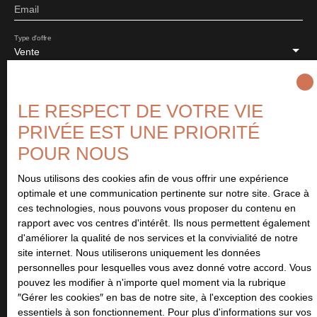
Email
Type d'offre
Vente
Type de bien
Maison
LE RESPECT DE VOTRE VIE
Localisation
PRIVÉE EST UNE PRIORITÉ
Saint-Louet-sur-Seulles (14310)
POUR NOUS
Budget max (€)
Nous utilisons des cookies afin de vous offrir une expérience
optimale et une communication pertinente sur notre site. Grace à
ces technologies, nous pouvons vous proposer du contenu en
Surface min (m²)
rapport avec vos centres d'intérêt. Ils nous permettent également
d'améliorer la qualité de nos services et la convivialité de notre
Pièces min
site internet. Nous utiliserons uniquement les données
personnelles pour lesquelles vous avez donné votre accord. Vous
pouvez les modifier à n'importe quel moment via la rubrique
J'accepte le traitement de mes données personnelles
″Gérer les cookies″ en bas de notre site, à l'exception des cookies
conformément au RGPD. Si vous ne souhaitez pas faire l'objet de
essentiels à son fonctionnement. Pour plus d'informations sur vos