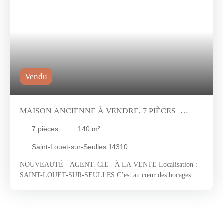
Vendu
MAISON ANCIENNE À VENDRE, 7 PIÈCES -
SAINT-LOUET-SUR-SEULLES 14310
7
pièces
140
m²
Saint-Louet-sur-Seulles 14310
NOUVEAUTÉ - AGENT. CIE - À LA VENTE Localisation :
SAINT-LOUET-SUR-SEULLES C’est au cœur des bocages
Normands et des paysages verdoyants que nous vous emmenons
visiter une bâtisse à l’image de la région, chargée d’histoire. Ce
bien se situe à quelques minutes de Villers-Bocage, une ville
attractive en perpétuelle évolution. Cette commune, dynamique