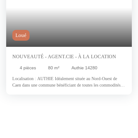
Loué
NOUVEAUTÉ - AGENT.CIE - À LA LOCATION
4
pièces
80
m²
Authie 14280
Localisation : AUTHIE Idéalement située au Nord-Ouest de
Caen dans une commune bénéficiant de toutes les commodités,
vous serez charmés par les alentours typiques et arborés qui se
marient parfaitement avec tous les avantages de la vie urbaine.
Nous vous invitons à découvrir une construction récente, offrant
confort et fonctionnalité, agencée de la façon suivante : un coin
salon - salle à manger avec cuisine ouverte illuminé par une
large baie vitrée donnant accès à un jardin clos et paysagé.
L'étage préservera le coin nuit du bruit et garantira l'intimité à
l'ensemble de la famille. Celui-ci est composé d'un palier