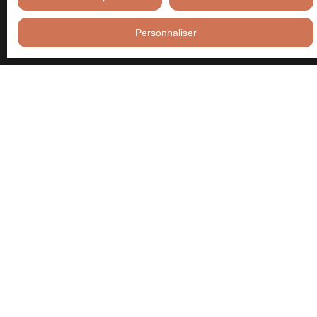
courrier adressé à :
Personnaliser
Société Worldline, Service Bloctel, CS 61311, 41013 BLOIS
CEDEX.
Pour en savoir plus sur le traitement de vos données personnelles,
veuillez consulter notre
politique de confidentialité
.
Recevoir des annonces
JE RECHERCHE UN BIEN