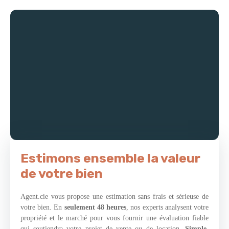
desservant trois chambres et une salle de bains pratique et
fonctionnelle. Un garage et un carport complètent ce bien. -
Chauffage électrique. -Libre le 03/07/2023. -Loyer 950€/mois. -
Honoraires à la charge du locataire : 880€ dont 240€ d'état des
lieux. -Dépôt de garantie : 950 € (Montant estimé des dépenses
annuelles d'énergie pour un usage standard entre 950 euros et 1
037 euros sur la base des consommations de l'année 2021)
Estimons ensemble la valeur
de votre bien
Agent.cie vous propose une estimation sans frais et sérieuse de
votre bien. En
seulement 48 heures
, nos experts analysent votre
propriété et le marché pour vous fournir une évaluation fiable
qui soutiendra votre projet de vente ou de location.
Simple,