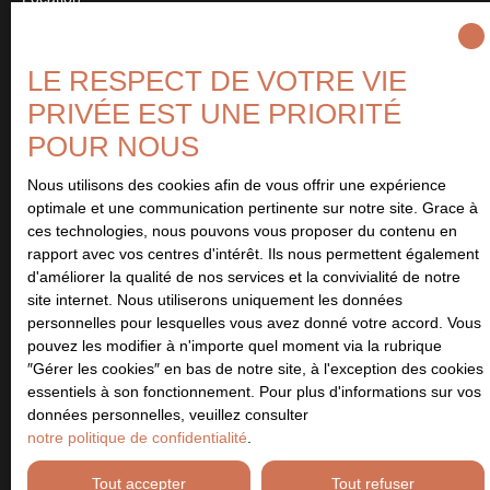
Type de bien
Maison
LE RESPECT DE VOTRE VIE
Localisation
PRIVÉE EST UNE PRIORITÉ
Authie (14280)
POUR NOUS
Loyer max (€/mois)
Nous utilisons des cookies afin de vous offrir une expérience
optimale et une communication pertinente sur notre site. Grace à
ces technologies, nous pouvons vous proposer du contenu en
Surface min (m²)
rapport avec vos centres d'intérêt. Ils nous permettent également
d'améliorer la qualité de nos services et la convivialité de notre
site internet. Nous utiliserons uniquement les données
Pièces min
personnelles pour lesquelles vous avez donné votre accord. Vous
pouvez les modifier à n'importe quel moment via la rubrique
J'accepte le traitement de mes données personnelles
″Gérer les cookies″ en bas de notre site, à l'exception des cookies
conformément au RGPD. Si vous ne souhaitez pas faire l'objet de
essentiels à son fonctionnement. Pour plus d'informations sur vos
prospection commerciale par voie téléphonique, vous pouvez
données personnelles, veuillez consulter
vous inscrire gratuitement sur la liste d'opposition au démarchage
notre politique de confidentialité
.
téléphonique, prévu par l'article L223-1 du code de la
consommation, sur le site Internet www.bloctel.gouv.fr ou par
Tout accepter
Tout refuser