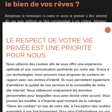
le bien de vos rêves ?
Remplissez le formulaire ci-contre et soyez le premier à être informé
dès que nous publions un bien correspondant à vos critères. Abonnez-
vous et ne manquez aucune offre.
LE RESPECT DE VOTRE VIE
PRIVÉE EST UNE PRIORITÉ
Ne manquez plus aucun
POUR NOUS
bien
correspondant à votre
Nous utilisons des cookies afin de vous offrir une expérience
recherche !
optimale et une communication pertinente sur notre site. Grace à
ces technologies, nous pouvons vous proposer du contenu en
rapport avec vos centres d'intérêt. Ils nous permettent également
Prénom
d'améliorer la qualité de nos services et la convivialité de notre
site internet. Nous utiliserons uniquement les données
personnelles pour lesquelles vous avez donné votre accord. Vous
Nom
pouvez les modifier à n'importe quel moment via la rubrique
″Gérer les cookies″ en bas de notre site, à l'exception des cookies
essentiels à son fonctionnement. Pour plus d'informations sur vos