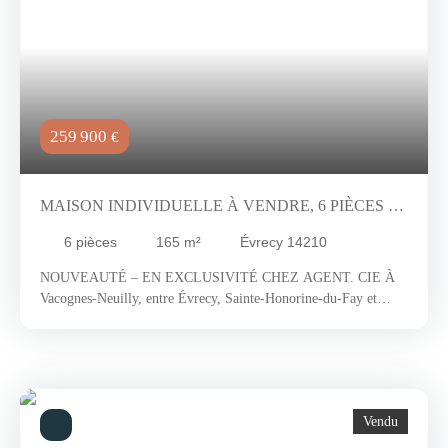
259 900
€
MAISON INDIVIDUELLE À VENDRE, 6 PIÈCES -
ÉVRECY 14210
6
pièces
165
m²
Évrecy 14210
NOUVEAUTÉ – EN EXCLUSIVITÉ CHEZ AGENT. CIE À
Vacognes-Neuilly, entre Évrecy, Sainte-Honorine-du-Fay et
Noyers-Bocage, à seulement 15 minutes du périphérique de
Caen, découvrez un environnement recherché où la campagne
normande dévoile toute son authenticité. Vallons verdoyants,
haies bocagères et généreuses parcelles composent ici un cadre
de vie privilégié, loin de l'agitation urbaine tout en restant
Vendu
proche de toutes les commodités. Derrière sa façade discrète se
cache une maison pleine de surprises. Construite dans les années