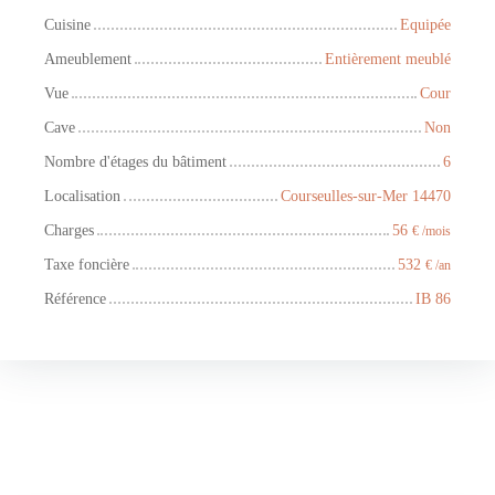
Cuisine
Equipée
Ameublement
Entièrement meublé
Vue
Cour
Cave
Non
Nombre d'étages du bâtiment
6
Localisation
Courseulles-sur-Mer 14470
Charges
56
€ /mois
Taxe foncière
532
€ /an
Référence
IB 86