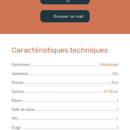
37
Envoyer un mail
Caractéristiques techniques
Ouvertures
Aluminium
Ascenseur
Oui
Piscine
Non
Surface
21.06
m²
Pièces
1
Salle de bains
1
WC
1
Étage
1