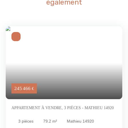
également
245 466
€
APPARTEMENT À VENDRE, 3 PIÈCES - MATHIEU 14920
3
pièces
79.2
m²
Mathieu 14920