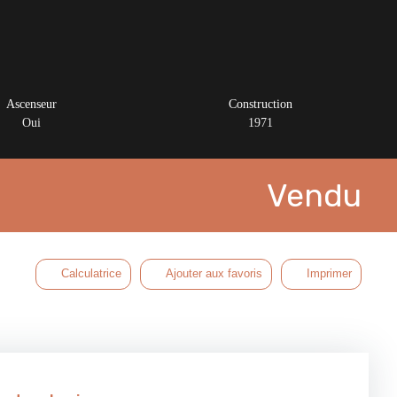
Ascenseur
Construction
Oui
1971
Vendu
Calculatrice
Ajouter aux favoris
Imprimer