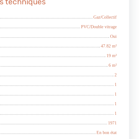
s techniques
Gaz/Collectif
PVC/Double vitrage
Oui
47.82
m²
19
m²
6
m²
2
1
1
1
1
1971
En bon état