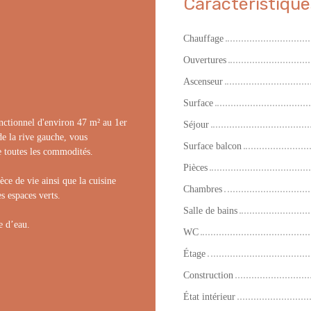
Caractéristique
Chauffage
Ouvertures
Ascenseur
Surface
nctionnel d'environ 47 m² au 1er
Séjour
de la rive gauche, vous
Surface balcon
e toutes les commodités.
Pièces
ce de vie ainsi que la cuisine
Chambres
s espaces verts.
Salle de bains
e d’eau.
WC
Étage
Construction
État intérieur