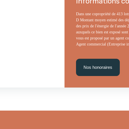
Informations c
Dans une copropriété de 413 lots
D Montant moyen estimé des dépe
des prix de l'énergie de l'année 
auxquels ce bien est exposé sont 
vous est proposé par un agent co
Agent commercial (Entreprise in
Nos honoraires