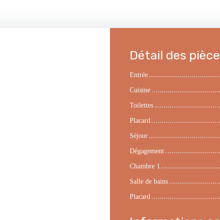
Détail des pièc
Entrée
Cuisine
Toilettes
Placard
Séjour
Dégagement
Chambre 1
Salle de bains
Placard