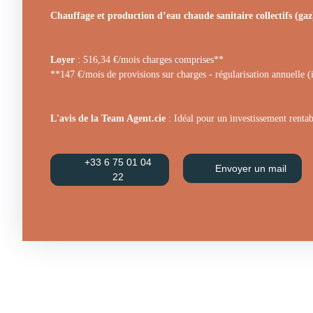
Chauffage et production d’eau chaude sanitaire collectifs (gaz
Loyer
: 516,34 €/mois charges comprises**
**147 €/mois de provisions sur charges - régularisation annuelle (i
L'avis de la Team Agent.cie
: Idéal pour un investissement rentabl
+33 6 75 01 04
Envoyer un mail
22