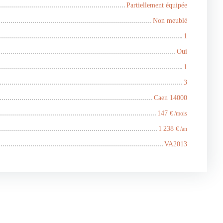
Partiellement équipée
Non meublé
1
Oui
1
3
Caen 14000
147
€ /mois
1 238
€ /an
VA2013