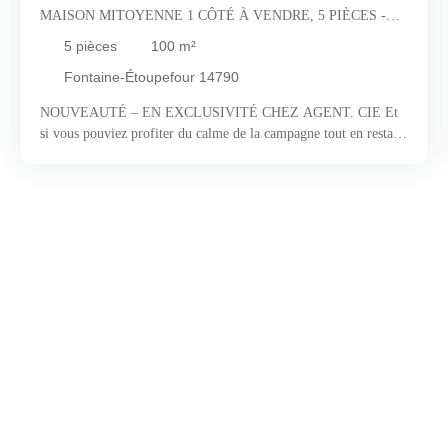
MAISON MITOYENNE 1 CÔTÉ À VENDRE, 5 PIÈCES -
FONTAINE-ÉTOUPEFOUR 14790
5
pièces
100
m²
Fontaine-Étoupefour 14790
NOUVEAUTÉ – EN EXCLUSIVITÉ CHEZ AGENT. CIE Et
si vous pouviez profiter du calme de la campagne tout en restant
à seulement quelques minutes de Caen ? C’est précisément la
promesse qu’offre Fontaine-Étoupefour, commune prisée aux
portes de la ville, où l’on savoure au quotidien un équilibre rare
entre nature, tranquillité et proximité immédiate des
commodités. Ici, les paysages verdoyants côtoient la vie pratique
: commerces, écoles et grands axes sont accessibles en quelques
minutes, tandis que l’environnement champêtre invite à ralentir
le rythme et à profiter pleinement de chaque instant. C’est dans
ce cadre privilégié que se dévoile cette maison traditionnelle à
l’architecture typique des années 80, connues pour leur
robustesse et leur fonctionnalité. Dès l’entrée, la maison révèle
une atmosphère conviviale. Le séjour-salon, baigné de lumière,
s’ouvre harmonieusement sur une cuisine aménagée et équipée,
créant un espace de vie agréable. Au cœur de la pièce, la