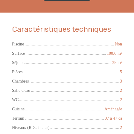
Caractéristiques techniques
Piscine
Non
Surface
100.6
m²
Séjour
35
m²
Pièces
5
Chambres
3
Salle d'eau
2
WC
2
Cuisine
Aménagée
Terrain
07 a 47 ca
Niveaux (RDC inclus)
2