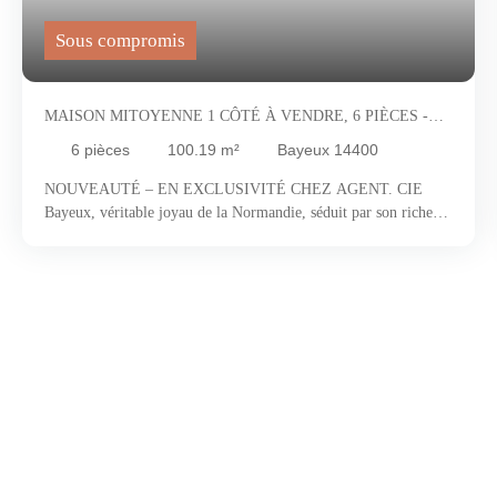
Sous compromis
MAISON MITOYENNE 1 CÔTÉ À VENDRE, 6 PIÈCES -
BAYEUX 14400
6
pièces
100.19
m²
Bayeux 14400
NOUVEAUTÉ – EN EXCLUSIVITÉ CHEZ AGENT. CIE
Bayeux, véritable joyau de la Normandie, séduit par son riche
patrimoine et son cadre de vie envié. Célèbre pour sa tapisserie
médiévale classée au patrimoine mondial de l’UNESCO, la ville
offre une immersion unique au cœur de l’histoire, entre
architecture préservée, ruelles pittoresques et art de vivre
authentique. Flânez le long des quais de l’Aure, découvrez ses
ruelles pavées et laissez-vous porter par l’ambiance chaleureuse
de ses cafés et restaurants où s’expriment avec fierté les saveurs
normandes. Ville culturelle et dynamique, Bayeux accueille tout
au long de l’année festivals, expositions et événements qui
rythment la vie locale. À proximité immédiate, les plages du
Débarquement complètent ce cadre exceptionnel, mêlant nature,
mémoire et émotion. Située à seulement quelques pas du centre-