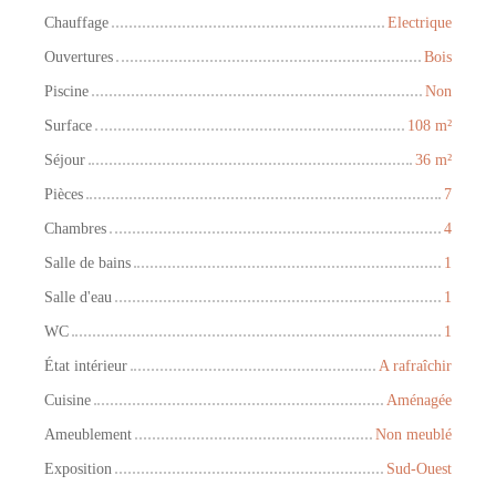
Chauffage
Electrique
Ouvertures
Bois
Piscine
Non
Surface
108
m²
Séjour
36
m²
Pièces
7
Chambres
4
Salle de bains
1
Salle d'eau
1
WC
1
État intérieur
A rafraîchir
Cuisine
Aménagée
Ameublement
Non meublé
Exposition
Sud-Ouest