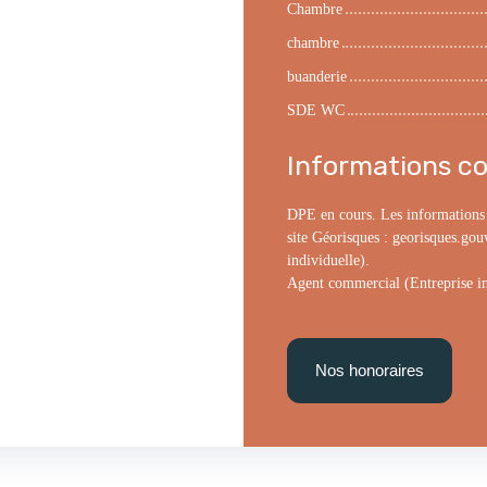
Chambre
chambre
buanderie
SDE WC
Informations c
DPE en cours. Les informations s
site Géorisques : georisques.gou
individuelle).
Agent commercial (Entreprise in
Nos honoraires