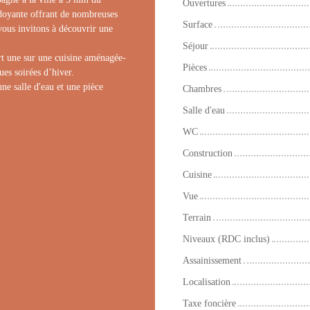
Ouvertures
doyante offrant de nombreuses
Surface
ous invitons à découvrir une
Séjour
rt une sur une cuisine aménagée-
Pièces
es soirées d’hiver.
ne salle d'eau et une pièce
Chambres
Salle d'eau
WC
Construction
Cuisine
Vue
Terrain
Niveaux (RDC inclus)
Assainissement
Localisation
Taxe foncière