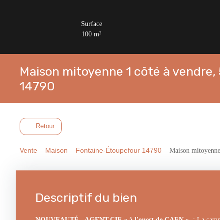
Surface
100
m²
Maison mitoyenne 1 côté à vendre,
14790
Retour
Vente
Maison
Fontaine-Étoupefour 14790
Maison mitoyenne 
Descriptif du bien
NOUVEAUTÉ - AGENT.CIE « à l'ouest de CAEN »
: La campa