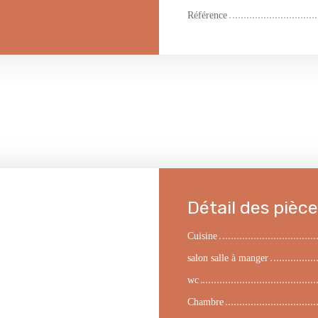
Référence
Détail des pièc
Cuisine
salon salle à manger
wc
Chambre