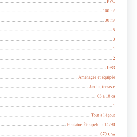
PVC
100
m²
30
m²
5
3
1
2
1983
Aménagée et équipée
Jardin, terrasse
03 a 18 ca
1
Tout à l'égout
Fontaine-Étoupefour 14790
670
€ /an