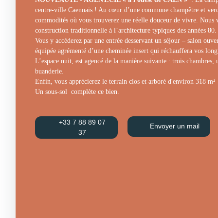
centre-ville Caennais ! Au cœur d’une commune champêtre et ver
commodités où vous trouverez une réelle douceur de vivre. Nous v
construction traditionnelle à l’architecture typiques des années 80.
Vous y accèderez par une entrée desservant un séjour – salon ouve
équipée agrémenté d’une cheminée insert qui réchauffera vos longu
L’espace nuit, est agencé de la manière suivante : trois chambres, u
buanderie.
Enfin, vous apprécierez le terrain clos et arboré d'environ 318 m²
Un sous-sol complète ce bien.
+33 7 88 89 07
Envoyer un mail
37