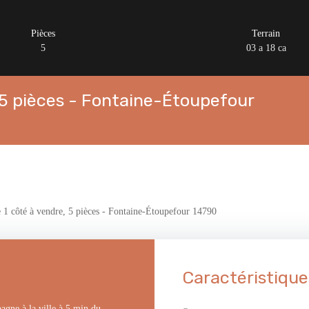
Pièces
Terrain
5
03 a 18 ca
 5 pièces - Fontaine-Étoupefour
1 côté à vendre, 5 pièces - Fontaine-Étoupefour 14790
Caractéristique
gne à la ville à 5 min du