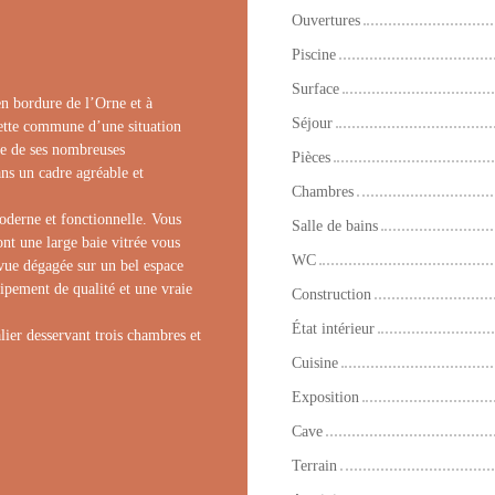
Ouvertures
Piscine
Surface
rdure de l’Orne et à
Séjour
cette commune d’une situation
te de ses nombreuses
Pièces
ans un cadre agréable et
Chambres
derne et fonctionnelle. Vous
Salle de bains
nt une large baie vitrée vous
WC
 vue dégagée sur un bel espace
uipement de qualité et une vraie
Construction
État intérieur
lier desservant trois chambres et
Cuisine
Exposition
Cave
Terrain