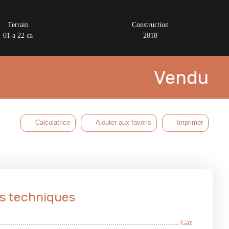
Terrain
Construction
01 a 22 ca
2018
Vendu
Calculatrice
Ajouter aux favoris
Imprimer
s techniques
Gaz