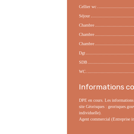
Cellier wc
Séjour
Chambre
Chambre
Chambre
Dgt
SDB
WC
Informations c
DPE en cours. Les informations s
site Géorisques : georisques.gou
individuelle).
Agent commercial (Entreprise in