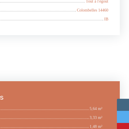
Tout à l'égout
Colombelles 14460
IB
es
5,64 m²
3,33 m²
1,48 m²