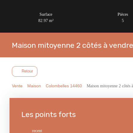
Surface
Pièces
82.97
m²
5
Maison mitoyenne 2 côtés à vendre
Retour
Vente
Maison
Colombelles 14460
Maison mitoyenne 2 côtés à
Les points forts
recent