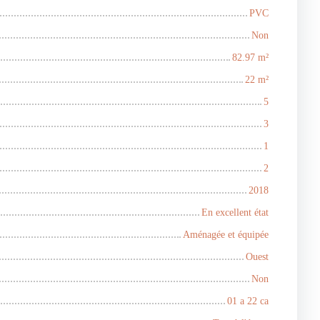
PVC
Non
82.97
m²
22
m²
5
3
1
2
2018
En excellent état
Aménagée et équipée
Ouest
Non
01 a 22 ca