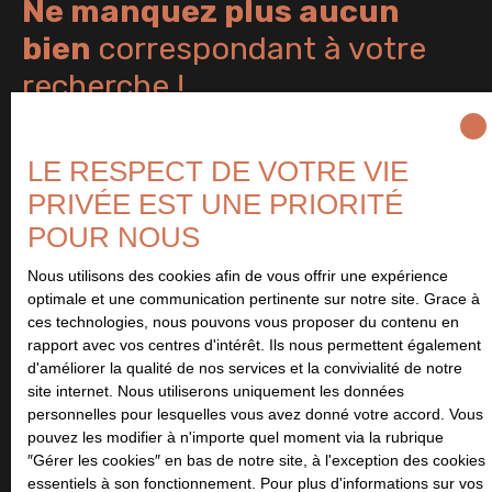
Ne manquez plus aucun
bien
correspondant à votre
recherche !
Prénom
LE RESPECT DE VOTRE VIE
PRIVÉE EST UNE PRIORITÉ
Nom
POUR NOUS
Email
Nous utilisons des cookies afin de vous offrir une expérience
optimale et une communication pertinente sur notre site. Grace à
Type d'offre
ces technologies, nous pouvons vous proposer du contenu en
Vente
rapport avec vos centres d'intérêt. Ils nous permettent également
d'améliorer la qualité de nos services et la convivialité de notre
Type de bien
site internet. Nous utiliserons uniquement les données
Maison
personnelles pour lesquelles vous avez donné votre accord. Vous
pouvez les modifier à n'importe quel moment via la rubrique
Localisation
″Gérer les cookies″ en bas de notre site, à l'exception des cookies
Amayé-sur-Orne (14210)
essentiels à son fonctionnement. Pour plus d'informations sur vos