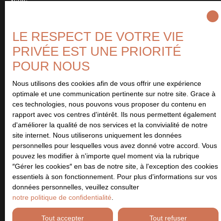
Type de bien
Maison
LE RESPECT DE VOTRE VIE
Localisation
PRIVÉE EST UNE PRIORITÉ
Anisy (14610)
POUR NOUS
Budget max (€)
Nous utilisons des cookies afin de vous offrir une expérience
optimale et une communication pertinente sur notre site. Grace à
ces technologies, nous pouvons vous proposer du contenu en
Surface min (m²)
rapport avec vos centres d'intérêt. Ils nous permettent également
d'améliorer la qualité de nos services et la convivialité de notre
site internet. Nous utiliserons uniquement les données
Pièces min
personnelles pour lesquelles vous avez donné votre accord. Vous
pouvez les modifier à n'importe quel moment via la rubrique
J'accepte le traitement de mes données personnelles
″Gérer les cookies″ en bas de notre site, à l'exception des cookies
conformément au RGPD. Si vous ne souhaitez pas faire l'objet de
essentiels à son fonctionnement. Pour plus d'informations sur vos
prospection commerciale par voie téléphonique, vous pouvez
données personnelles, veuillez consulter
vous inscrire gratuitement sur la liste d'opposition au démarchage
notre politique de confidentialité
.
téléphonique, prévu par l'article L223-1 du code de la
consommation, sur le site Internet www.bloctel.gouv.fr ou par
Tout accepter
Tout refuser