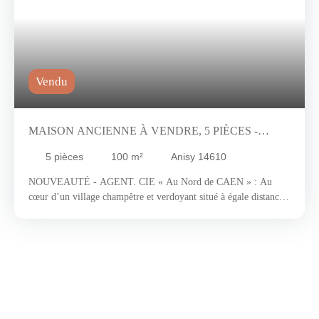
Vendu
MAISON ANCIENNE À VENDRE, 5 PIÈCES -
ANISY 14610
5
pièces
100
m²
Anisy 14610
NOUVEAUTÉ - AGENT. CIE « Au Nord de CAEN » : Au
cœur d’un village champêtre et verdoyant situé à égale distance
de Caen et de la mer où le DAN y prend sa source. Nous vous
invitons à découvrir une charmante maison de pierre d’environ
100 m2 alliant le charme de l’ancien avec sa pointe de
modernité. En entrant, une cuisine familiale remise au goût du
jour s’offre à vous ainsi qu’un séjour-salon baigné de lumière ou
règne une cheminée qui vous apportera chaleur et convivialité.
L’étage quant à lui est agencé de la façon suivante : trois belles
chambres avec parquet massif d’époque ainsi qu’une salle de