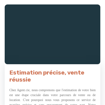
bain pour un maximum de confort. Vous pourrez profiter d’un
jardin clos et joliment arboré offrant calme et sensation de bien-
être. Les petits + : Une cuisine d’été avec son barbecue
!!!Pompe à chaleur et un ballon thermodynamique neufs.
Panneaux photos-voltaïques. L’avis de la Team Agent. Cie : Un
bien idéal pour les amoureux de la pierre.
Estimation précise, vente
réussie
Chez Agent.cie, nous comprenons que l'estimation de votre bien
est une étape cruciale dans votre parcours de vente ou de
location. C'est pourquoi nous vous proposons ce service de
manière précise et sans engagement de votre part. Notre