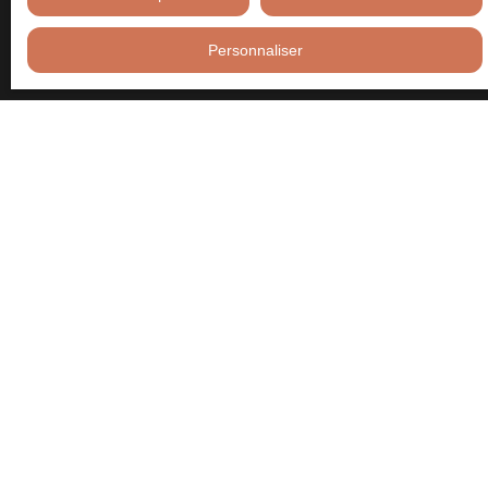
courrier adressé à :
Personnaliser
Société Worldline, Service Bloctel, CS 61311, 41013 BLOIS
CEDEX.
Pour en savoir plus sur le traitement de vos données personnelles,
veuillez consulter notre
politique de confidentialité
.
Recevoir des annonces
JE RECHERCHE UN BIEN