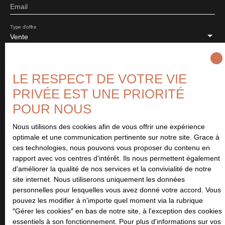
Email
Type d'offre
Vente
Type de bien
Maison
LE RESPECT DE VOTRE VIE
Localisation
PRIVÉE EST UNE PRIORITÉ
Bretteville-sur-Laize (14680)
POUR NOUS
Budget max (€)
Nous utilisons des cookies afin de vous offrir une expérience
optimale et une communication pertinente sur notre site. Grace à
ces technologies, nous pouvons vous proposer du contenu en
Surface min (m²)
rapport avec vos centres d'intérêt. Ils nous permettent également
d'améliorer la qualité de nos services et la convivialité de notre
Pièces min
site internet. Nous utiliserons uniquement les données
personnelles pour lesquelles vous avez donné votre accord. Vous
pouvez les modifier à n'importe quel moment via la rubrique
J'accepte le traitement de mes données personnelles
″Gérer les cookies″ en bas de notre site, à l'exception des cookies
conformément au RGPD. Si vous ne souhaitez pas faire l'objet de
essentiels à son fonctionnement. Pour plus d'informations sur vos