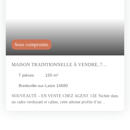
Sous compromis
MAISON TRADITIONNELLE À VENDRE, 7
PIÈCES - BRETTEVILLE-SUR-LAIZE 14680
7
pièces
150
m²
Bretteville-sur-Laize 14680
NOUVEAUTÉ – EN VENTE CHEZ AGENT. CIE Nichée dans
un cadre verdoyant et calme, cette adresse profite d’un
emplacement recherché à seulement 10 minutes du périphérique
sud de Caen. L’environnement, résidentiel et familial, offre une
qualité de vie appréciable, avec l’ensemble des commerces et
services du quotidien à proximité (boulangerie, supermarché,