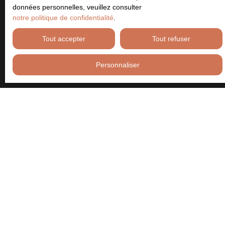
prospection commerciale par voie téléphonique, vous pouvez
données personnelles, veuillez consulter
vous inscrire gratuitement sur la liste d'opposition au démarchage
notre politique de confidentialité
.
téléphonique, prévu par l'article L223-1 du code de la
consommation, sur le site Internet www.bloctel.gouv.fr ou par
Tout accepter
Tout refuser
courrier adressé à :
Personnaliser
Société Worldline, Service Bloctel, CS 61311, 41013 BLOIS
CEDEX.
Pour en savoir plus sur le traitement de vos données personnelles,
veuillez consulter notre
politique de confidentialité
.
Recevoir des annonces