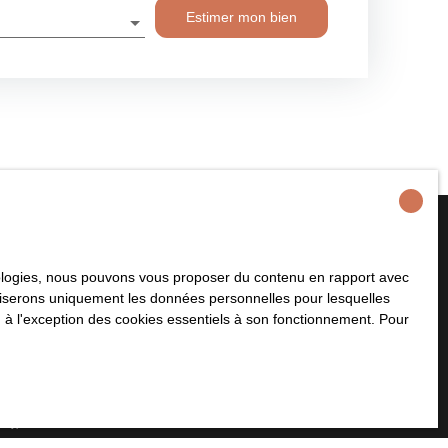
Estimer mon bien
hnologies, nous pouvons vous proposer du contenu en rapport avec
plus aucun bien
utiliserons uniquement les données personnelles pour lesquelles
 à votre recherche !
 à l'exception des cookies essentiels à son fonctionnement. Pour
Nom
Email
Type de bien
Localisation
Maison
Cormolain (14240)