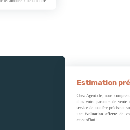
ur les amoureux de la nature et
n n'est pas en reste en termes
ues commerces de proximité,
. Chaque bâtisse a été
eu d'exception. Le choix des
ments nobles qui résonnent avec
n pense notamment à la
ns d'antan, ou encore à la
tion vous plongera dans une
 approche met en lumière une
oraines à un mode de vie plus
itectural s'intègre
où modernité et tradition se
entrée et laissez-vous
Estimation pré
uisine, véritable lieu de
ui ajoute une touche d'élégance
Chez Agent.cie, nous comprenon
lant où règne une ambiance
dans votre parcours de vente 
e réchauffer vos soirées
service de manière précise et s
x exigences contemporaines les
une
évaluation offerte
de vo
ituée au rez-de-chaussée,
aujourd'hui !
une buanderie pratique et une
 une verrière, véritable jardin