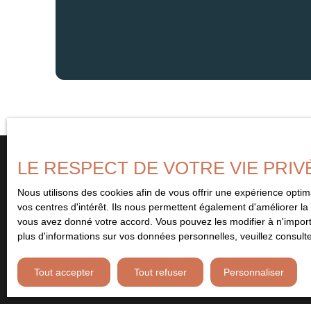
d’hiver, offrant un cadre authentique et lumineux pour vos m
compose de deux parties distinctes. Tout d'abord, une chambr
offrant la possibilité d'aménager un bureau totalement indép
gravi le second escalier de la maison, véritable élément de ch
à un palier qui dessert deux autres chambres. Leurs fenêtres d
ainsi luminosité et une vue agréable. Une seconde salle d'eau 
confort et la fonctionnalité pour tous les occupants de la ma
cie : une propriété bucolique, dénuée de tout artifice, vous t
nombreuses essences florales et arborifères contribueront à l
membres de votre famille.
LE RESPECT DE VOTRE VIE PRIV
Nous utilisons des cookies afin de vous offrir une expérience opt
Vous ne trouvez pas
vos centres d'intérêt. Ils nous permettent également d'améliorer la 
le bien de vos rêves ?
vous avez donné votre accord. Vous pouvez les modifier à n'importe
plus d'informations sur vos données personnelles, veuillez consult
Remplissez le formulaire ci-contre et soyez le premier à être 
Tout accepter
Tout refuser
Personnaliser
bien correspondant à vos critères. Abonnez-vous et ne manquez 