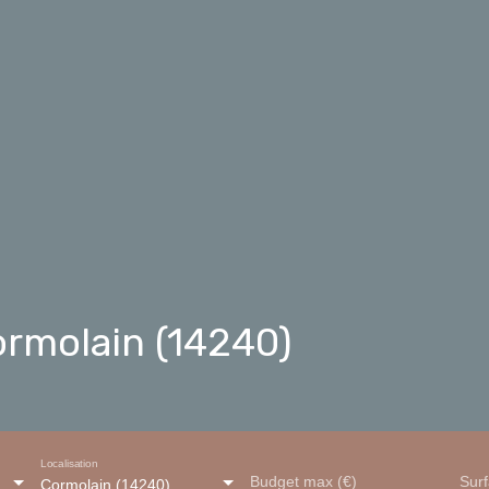
ormolain (14240)
Localisation
Budget max (€)
Sur
Cormolain (14240)