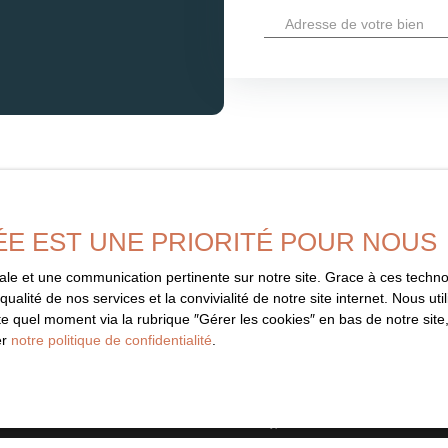
oments de détente. L'étage se
Adresse de votre bien
e avec son propre point d'eau,
endant. Ensuite, après avoir
arme à lui seul, vous accéderez
onnent sur le jardin, offrant
complète cet étage, assurant le
ison. L’avis de la Team Agent.
ransporte hors du temps, où les
'épanouissement de chacun des
ÉE EST UNE PRIORITÉ POUR NOUS
imale et une communication pertinente sur notre site. Grace à ces tec
Ne manquez 
qualité de nos services et la convivialité de notre site internet. Nous 
correspondant
 quel moment via la rubrique ″Gérer les cookies″ en bas de notre site,
er
notre politique de confidentialité
.
informé dès que nous publions un
Prénom
aucune offre.
Type d'offre
Vente