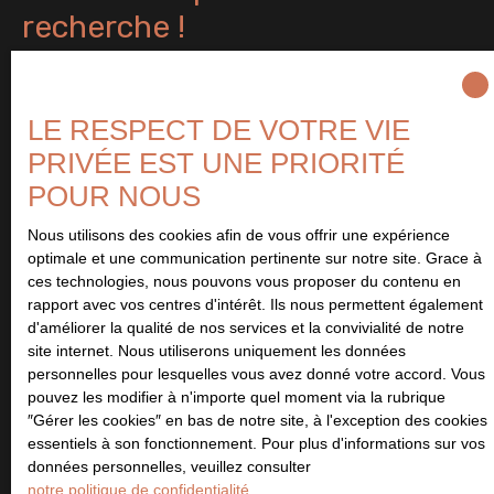
recherche !
Prénom
LE RESPECT DE VOTRE VIE
Nom
PRIVÉE EST UNE PRIORITÉ
POUR NOUS
Email
Nous utilisons des cookies afin de vous offrir une expérience
optimale et une communication pertinente sur notre site. Grace à
Type d'offre
ces technologies, nous pouvons vous proposer du contenu en
Vente
rapport avec vos centres d'intérêt. Ils nous permettent également
Type de bien
d'améliorer la qualité de nos services et la convivialité de notre
Maison
site internet. Nous utiliserons uniquement les données
personnelles pour lesquelles vous avez donné votre accord. Vous
Localisation
pouvez les modifier à n'importe quel moment via la rubrique
Lion-sur-Mer (14780)
″Gérer les cookies″ en bas de notre site, à l'exception des cookies
essentiels à son fonctionnement. Pour plus d'informations sur vos
données personnelles, veuillez consulter
Budget max (€)
notre politique de confidentialité
.