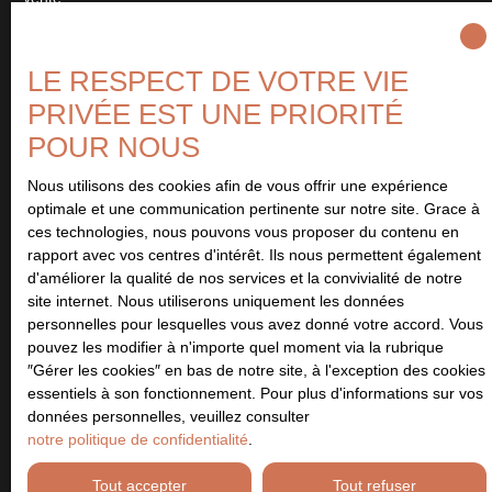
Type de bien
Maison
LE RESPECT DE VOTRE VIE
Localisation
PRIVÉE EST UNE PRIORITÉ
Luc-sur-Mer (14530)
POUR NOUS
Budget max (€)
Nous utilisons des cookies afin de vous offrir une expérience
optimale et une communication pertinente sur notre site. Grace à
ces technologies, nous pouvons vous proposer du contenu en
Surface min (m²)
rapport avec vos centres d'intérêt. Ils nous permettent également
d'améliorer la qualité de nos services et la convivialité de notre
site internet. Nous utiliserons uniquement les données
Pièces min
personnelles pour lesquelles vous avez donné votre accord. Vous
pouvez les modifier à n'importe quel moment via la rubrique
J'accepte le traitement de mes données personnelles
″Gérer les cookies″ en bas de notre site, à l'exception des cookies
conformément au RGPD. Si vous ne souhaitez pas faire l'objet de
essentiels à son fonctionnement. Pour plus d'informations sur vos
prospection commerciale par voie téléphonique, vous pouvez
données personnelles, veuillez consulter
vous inscrire gratuitement sur la liste d'opposition au démarchage
notre politique de confidentialité
.
téléphonique, prévu par l'article L223-1 du code de la
consommation, sur le site Internet www.bloctel.gouv.fr ou par
Tout accepter
Tout refuser