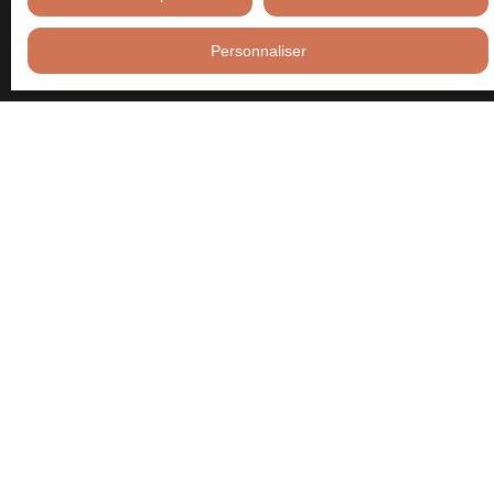
courrier adressé à :
Personnaliser
Société Worldline, Service Bloctel, CS 61311, 41013 BLOIS
CEDEX.
Pour en savoir plus sur le traitement de vos données personnelles,
veuillez consulter notre
politique de confidentialité
.
Recevoir des annonces
JE RECHERCHE UN BIEN