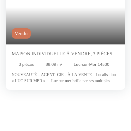
Vendu
MAISON INDIVIDUELLE À VENDRE, 3 PIÈCES -
LUC-SUR-MER 14530
3
pièces
88.09
m²
Luc-sur-Mer 14530
NOUVEAUTÉ - AGENT. CIE - À LA VENTE Localisation :
« LUC SUR MER » : Luc sur mer brille par ses multiples
facettes. Lesquelles sauront vous séduire le plus ?! Et c’est en
tant que lutin (habitant de Luc sur mer) que vous les connaîtrez
toutes. En effet, elle fait partie de ces quelques communes de la
côte de Nacre qui vivent et restent dynamique tout au long de
l’année. Connue pour son iconique Parc de la Baleine, havre de
tranquillité où l’aire de jeux pour les enfants côtoie les essences
florales et boisées. Et à deux pas de là, la célèbre Place du «
Petit Enfer » tout juste reconstruite pour offrir un cadre