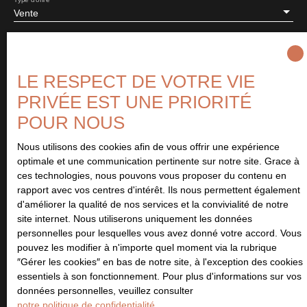
Vente
Type de bien
Maison
LE RESPECT DE VOTRE VIE
Localisation
Orval sur Sienne (50660)
PRIVÉE EST UNE PRIORITÉ
POUR NOUS
Budget max (€)
Nous utilisons des cookies afin de vous offrir une expérience
optimale et une communication pertinente sur notre site. Grace à
Surface min (m²)
ces technologies, nous pouvons vous proposer du contenu en
rapport avec vos centres d'intérêt. Ils nous permettent également
d'améliorer la qualité de nos services et la convivialité de notre
Pièces min
site internet. Nous utiliserons uniquement les données
personnelles pour lesquelles vous avez donné votre accord. Vous
J'accepte le traitement de mes données personnelles
pouvez les modifier à n'importe quel moment via la rubrique
conformément au RGPD. Si vous ne souhaitez pas faire l'objet de
″Gérer les cookies″ en bas de notre site, à l'exception des cookies
prospection commerciale par voie téléphonique, vous pouvez
essentiels à son fonctionnement. Pour plus d'informations sur vos
vous inscrire gratuitement sur la liste d'opposition au démarchage
données personnelles, veuillez consulter
téléphonique, prévu par l'article L223-1 du code de la
notre politique de confidentialité
.