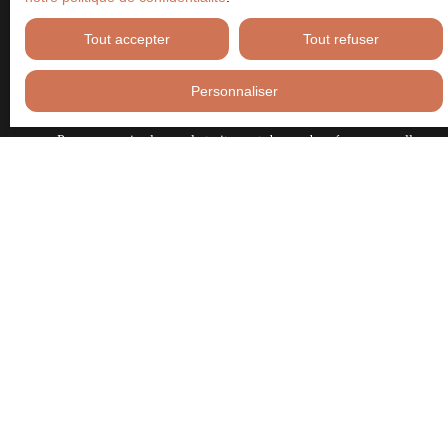
consommation, sur le site Internet www.bloctel.gouv.fr ou par
courrier adressé à :
Tout accepter
Tout refuser
Société Worldline, Service Bloctel, CS 61311, 41013 BLOIS
Personnaliser
CEDEX.
Pour en savoir plus sur le traitement de vos données personnelles,
veuillez consulter notre
politique de confidentialité
.
Recevoir des annonces
JE RECHERCHE UN BIEN