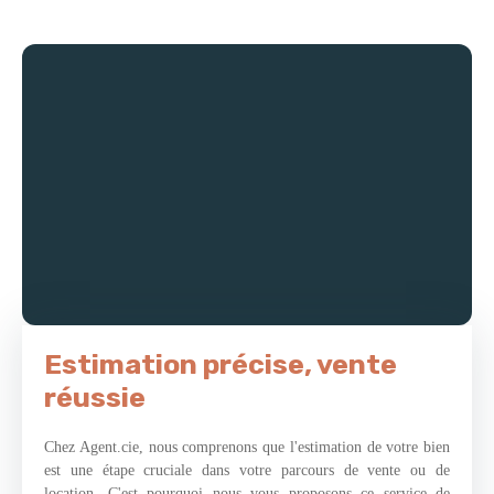
la fonctionnalité d’une cuisine ouverte aux lignes design. Une
jolie chambre et une salle de bain aux tendances actuelles se
situant au rez-de-chaussée vous offrent le confort d’une totale
vie de plain-pied ! L’espace nuit quant à lui est agencé de la
manière suivante : une mezzanine desservant une chambre et une
pièce de 40 m2 à aménager à votre guise. Enfin, vous jouirez
d’un terrain sans vis-à-vis d’environ 1 400 m2 clos et arboré de
diverses essences forestières. Le petit plus : un grand garage de
120 m2 complète ce bien. « La rareté au cœur du marché
immobilier »
Estimation précise, vente
réussie
Chez Agent.cie, nous comprenons que l'estimation de votre bien
est une étape cruciale dans votre parcours de vente ou de
location. C'est pourquoi nous vous proposons ce service de