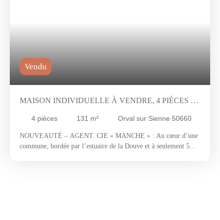
Vendu
MAISON INDIVIDUELLE À VENDRE, 4 PIÈCES -
ORVAL SUR SIENNE 50660
4
pièces
131
m²
Orval sur Sienne 50660
NOUVEAUTÉ – AGENT. CIE « MANCHE » : Au cœur d’une
commune, bordée par l’estuaire de la Douve et à seulement 5
Km de Coutances dont vous bénéficierez d’un grand nombre de
commodités et d’un patrimoine architectural et culturel riche.
Nous vous invitons à découvrir cette bâtisse de type longère aux
larges volumes ne manquant pas de potentiel. Dès l’entrée, vous
découvrirez une pièce de vie spacieuse et cocooning d’environ
75 m2 séparé harmonieusement par un escalier contemporain
afin de bien délimiter les espaces. De plus, vous serez séduit par