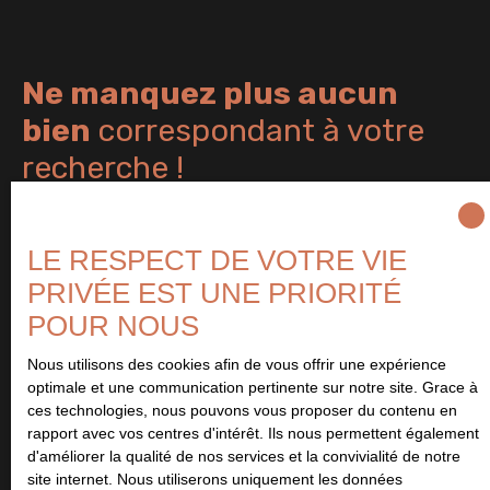
Ne manquez plus aucun
bien
correspondant à votre
recherche !
Prénom
LE RESPECT DE VOTRE VIE
PRIVÉE EST UNE PRIORITÉ
Nom
POUR NOUS
Email
Nous utilisons des cookies afin de vous offrir une expérience
optimale et une communication pertinente sur notre site. Grace à
Type d'offre
ces technologies, nous pouvons vous proposer du contenu en
Vente
rapport avec vos centres d'intérêt. Ils nous permettent également
d'améliorer la qualité de nos services et la convivialité de notre
Type de bien
site internet. Nous utiliserons uniquement les données
Maison