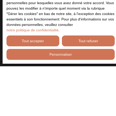
personnelles pour lesquelles vous avez donné votre accord. Vous
pouvez les modifier à n'importe quel moment via la rubrique
Localisation
Souleuvre en Bocage (14350)
″Gérer les cookies″ en bas de notre site, à l'exception des cookies
essentiels à son fonctionnement. Pour plus d'informations sur vos
données personnelles, veuillez consulter
Budget max (€)
notre politique de confidentialité
.
Tout accepter
Tout refuser
Surface min (m²)
Personnaliser
Pièces min
J'accepte le traitement de mes données personnelles
conformément au RGPD. Si vous ne souhaitez pas faire l'objet de
prospection commerciale par voie téléphonique, vous pouvez
vous inscrire gratuitement sur la liste d'opposition au démarchage
téléphonique, prévu par l'article L223-1 du code de la
consommation, sur le site Internet www.bloctel.gouv.fr ou par
courrier adressé à :
Société Worldline, Service Bloctel, CS 61311, 41013 BLOIS