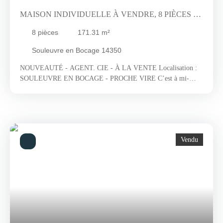
MAISON INDIVIDUELLE À VENDRE, 8 PIÈCES -
SOULEUVRE EN BOCAGE 14350
8
pièces
171.31
m²
Souleuvre en Bocage 14350
NOUVEAUTÉ - AGENT. CIE - À LA VENTE Localisation :
SOULEUVRE EN BOCAGE - PROCHE VIRE C’est à mi-
chemin entre Villers-Bocage et Vire, au cœur des paysages
verdoyants Normands, que nous vous emmenons découvrir un
bien rare sur le marché immobilier. À 35 min de Caen par
l’A84, vous serez agréablement surpris par cette construction
traditionnelle robuste et fonctionnelle modernisée par une
Vendu
rénovation de qualité. Parfaitement, dans l’air du temps, le style
contemporain invite à la détente et aux instants chaleureux ! Ici,
formes et couleurs deviennent des éléments graphiques ce qui
apporte un cachet certain à votre cocon. Confortable, cosy et
douce, définissent en quelques mots l’atmosphère de cette
maison au charme et aux atouts véritables. La vue, magnifique,
est sans nul doute le point fort de ce bien et sera le plus beau de
vos tableaux. Vous aurez la chance de l’observer chaque jour et