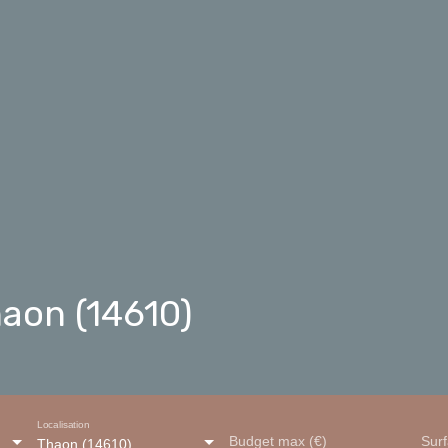
aon (14610)
Localisation
Budget max (€)
Sur
Thaon (14610)