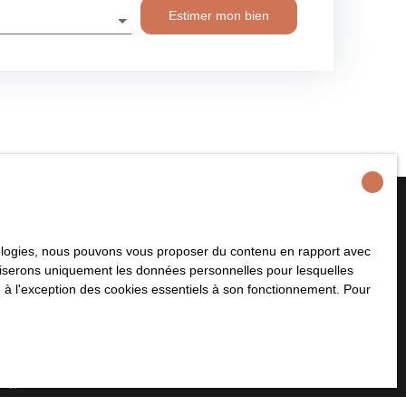
Estimer mon bien
hnologies, nous pouvons vous proposer du contenu en rapport avec
plus aucun bien
utiliserons uniquement les données personnelles pour lesquelles
 à votre recherche !
 à l'exception des cookies essentiels à son fonctionnement. Pour
Nom
Email
Type de bien
Localisation
Maison
Thaon (14610)