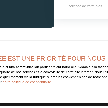
Adresse de votre bien
ÉE EST UNE PRIORITÉ POUR NOUS
imale et une communication pertinente sur notre site. Grace à ces tec
Ne manquez 
qualité de nos services et la convivialité de notre site internet. Nous 
correspondant
 quel moment via la rubrique ″Gérer les cookies″ en bas de notre site,
er
notre politique de confidentialité
.
informé dès que nous publions un
Prénom
aucune offre.
Type d'offre
Vente