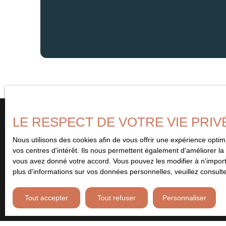
LE RESPECT DE VOTRE VIE PRIV
Nous utilisons des cookies afin de vous offrir une expérience opt
Vous ne trouvez pas
vos centres d'intérêt. Ils nous permettent également d'améliorer la 
le bien de vos rêves ?
vous avez donné votre accord. Vous pouvez les modifier à n'importe
plus d'informations sur vos données personnelles, veuillez consult
Remplissez le formulaire ci-contre et soyez le premier à être 
Tout accepter
Tout refuser
Personnaliser
bien correspondant à vos critères. Abonnez-vous et ne manquez 