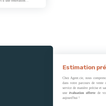
rt d’une rénovation
ne situation géographique
ise. Ce village chargé
ts historiques vous séduira
ole à deux pas. Vous
délimités et bien
 idéal pour élaborer vos plus
de l’ilot central. Pour plus
e qui sera le théâtre de repas
n salon cosy et chaleureux orné
de magnifiques moments en
rois chambres de belles tailles,
 de confort, vous disposerez
ant le charme de cette
Estimation pré
 présents à l’étage. Le terrain
ré de diverses essences
Chez Agent.cie, nous comprenon
es combles offrent des
dans votre parcours de vente 
arché immobilier !"
service de manière précise et s
une
évaluation offerte
de vo
aujourd'hui !