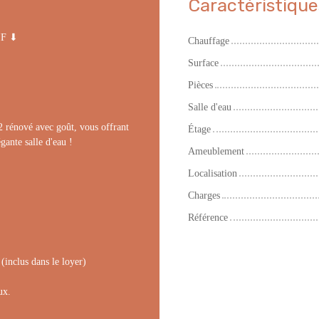
Caractéristique
IF ⬇
Chauffage
Surface
Pièces
Salle d'eau
2 rénové avec goût, vous offrant
Étage
gante salle d'eau !
Ameublement
Localisation
Charges
Référence
(inclus dans le loyer)
ux.