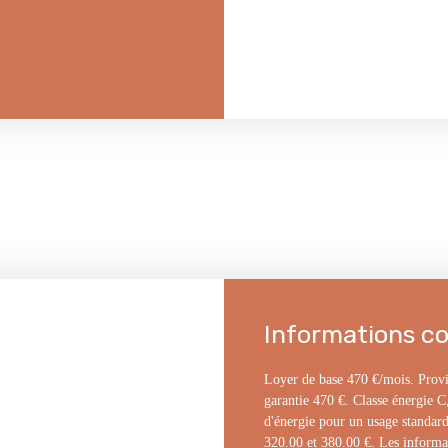
Informations c
Loyer de base 470 €/mois. Provi
garantie 470 €. Classe énergie 
d'énergie pour un usage standard,
320.00 et 380.00 €. Les informat