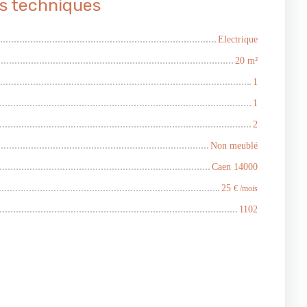
s techniques
Electrique
20
m²
1
1
2
Non meublé
Caen 14000
25
€ /mois
1102