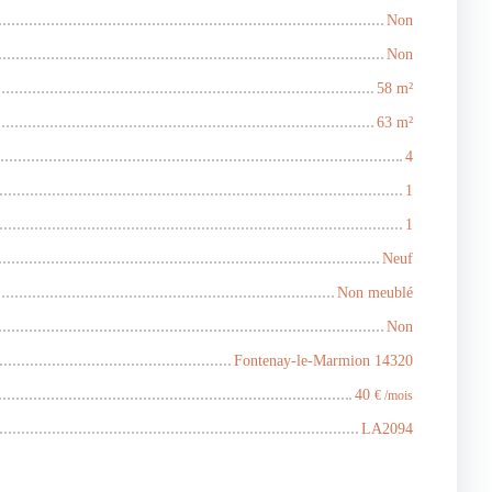
Non
Non
58
m²
63
m²
4
1
1
Neuf
Non meublé
Non
Fontenay-le-Marmion 14320
40
€ /mois
LA2094