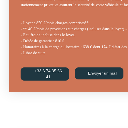
stationnement privative assurant la sécurité de votre véhicule et fa
- Loyer : 850 €/mois charges comprises**.
- ** 40 €/mois de provisions sur charges (incluses dans le loyer) - 
- Eau froide incluse dans le loyer.
- Dépôt de garantie : 810 €
- Honoraires à la charge du locataire : 638 € dont 174 € d'état des 
- Libre de suite.
+33 6 74 35 66
Envoyer un mail
41