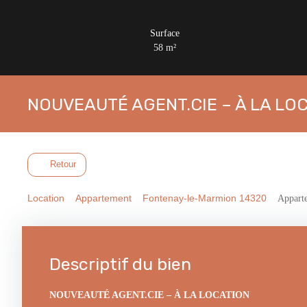
Surface
58
m²
NOUVEAUTÉ AGENT.CIE – À LA LO
Retour
Location
Appartement
Fontenay-le-Marmion 14320
Apparte
Descriptif du bien
NOUVEAUTÉ AGENT.CIE – À LA LOCATION