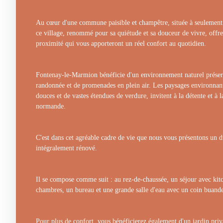
Au cœur d'une commune paisible et champêtre, située à seulement 
ce village, renommé pour sa quiétude et sa douceur de vivre, off
proximité qui vous apporteront un réel confort au quotidien.
Fontenay-le-Marmion bénéficie d'un environnement naturel préserv
randonnée et de promenades en plein air. Les paysages environnant
douces et de vastes étendues de verdure, invitent à la détente et à 
normande.
C'est dans cet agréable cadre de vie que nous vous présentons un d
intégralement rénové.
Il se compose comme suit : au rez-de-chaussée, un séjour avec kitc
chambres, un bureau et une grande salle d'eau avec un coin buande
Pour plus de confort, vous bénéficierez également d'un jardin priva