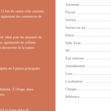
Ascenseur
12 km du centre-ville caennais,
Piscine
re également des commerces de
Surface
Surface au sol
Pièces
é, idéal pour les amateurs de
s, agrémentés de collines
Salle d'eau
la découverte de la nature
WC
État intérieur
Ameublement
uplex de 4 pièces principales
Cave
Localisation
Charges
henette. À l'étage, deux
rie.
Référence
tif et d'une place de