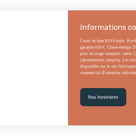
Informations c
Loyer de base 810 €/mois. Provi
garantie 810 €. Classe énergie D
pour un usage standard : entre 
(abonnements compris). Les infor
disponibles sur le site Géorisque
commercial (Entreprise individu
Nos honoraires