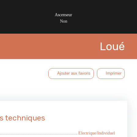
Ascenseur
Non
Loué
Ajouter aux favoris
Imprimer
s techniques
Electrique/Individuel