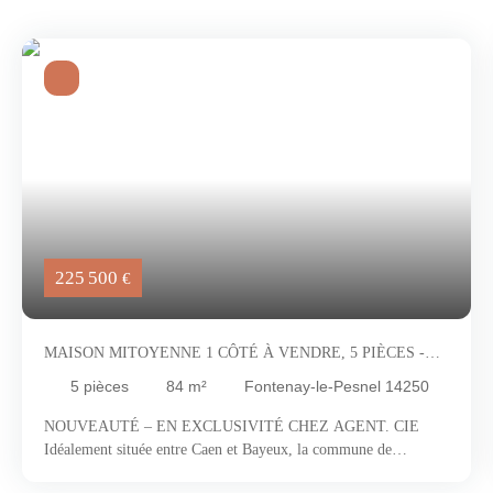
225 500
€
MAISON MITOYENNE 1 CÔTÉ À VENDRE, 5 PIÈCES -
FONTENAY-LE-PESNEL 14250
5
pièces
84
m²
Fontenay-le-Pesnel 14250
NOUVEAUTÉ – EN EXCLUSIVITÉ CHEZ AGENT. CIE
Idéalement située entre Caen et Bayeux, la commune de
Fontenay-le-Pesnel offre un environnement privilégié, parfait