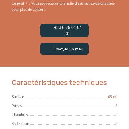
Le petit + : Vous apprécierez une salle d'eau au rez-de-chaussée
pour plus de confort.
+33 6 75 01 04
31
Envoyer un mail
Caractéristiques techniques
Surface
65
m²
Pièces
3
Chambres
2
Salle d'eau
2