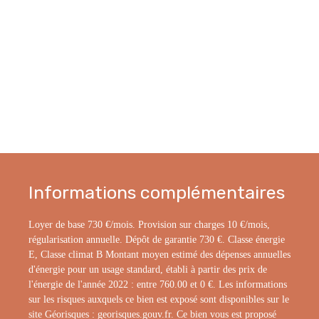
Informations complémentaires
Loyer de base 730 €/mois. Provision sur charges 10 €/mois,
régularisation annuelle. Dépôt de garantie 730 €. Classe énergie
E, Classe climat B Montant moyen estimé des dépenses annuelles
d'énergie pour un usage standard, établi à partir des prix de
l'énergie de l'année 2022 : entre 760.00 et 0 €. Les informations
sur les risques auxquels ce bien est exposé sont disponibles sur le
site Géorisques : georisques.gouv.fr. Ce bien vous est proposé