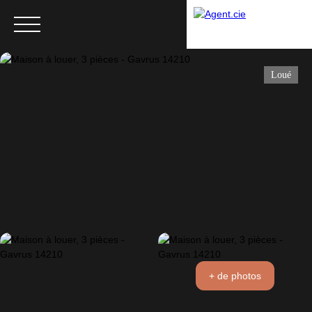
Loué
Menu
+ de photos