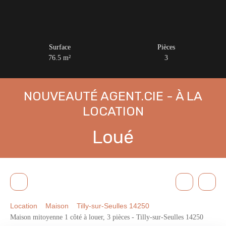
Surface
Pièces
76.5
m²
3
NOUVEAUTÉ AGENT.CIE - À LA
LOCATION
Loué
Location
Maison
Tilly-sur-Seulles 14250
Maison mitoyenne 1 côté à louer, 3 pièces - Tilly-sur-Seulles 14250