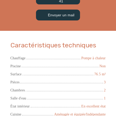
41
Envoyer un mail
Caractéristiques techniques
Chauffage
Pompe à chaleur
Piscine
Non
Surface
76.5
m²
Pièces
3
Chambres
2
Salle d'eau
1
État intérieur
En excellent état
Cuisine
Aménagée et équipée/Indépendante