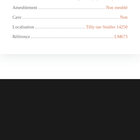
Ameublement
Non meublé
Cave
Non
Localisation
Tilly-sur-Seulles 14250
Référence
LM673