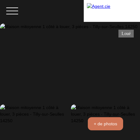
Loué
Menu
+ de photos