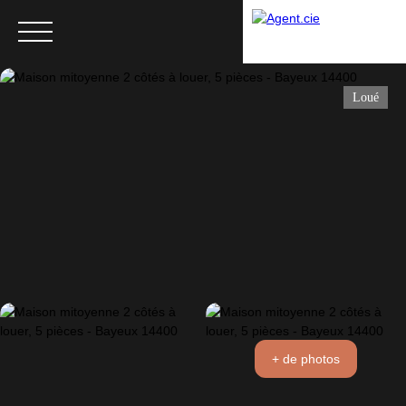
Loué
Menu
+ de photos