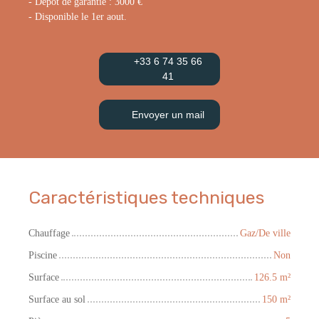
- Dépôt de garantie : 3000 €
- Disponible le 1er aout.
+33 6 74 35 66
41
Envoyer un mail
Caractéristiques techniques
Chauffage
Gaz/De ville
Piscine
Non
Surface
126.5
m²
Surface au sol
150
m²