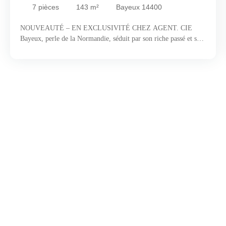
7
pièces
143
m²
Bayeux 14400
NOUVEAUTÉ – EN EXCLUSIVITÉ CHEZ AGENT. CIE
Bayeux, perle de la Normandie, séduit par son riche passé et son
art de vivre incomparable. Réputée pour sa tapisserie
mondialement connue, la ville invite à un véritable voyage dans
le temps, entre patrimoine d’exception et douceur de vivre.
Flânez le long des quais de l’Aure, perdez-vous dans ses ruelles
pavées pleines de charme et laissez-vous porter par l’ambiance
chaleureuse de ses cafés et restaurants où la gastronomie
normande est à l’honneur. Dynamique et culturelle, Bayeux vit
au rythme des festivals et événements qui ponctuent l’année. À
seulement quelques kilomètres, les plages du Débarquement
rappellent la force de son histoire. C’est dans cet écrin vivant et
inspirant que se niche cette maison familiale, à seulement
quelques minutes du cœur historique. Construite dans les années
80, elle a su préserver sa solidité d’origine tout en s’adaptant aux
exigences actuelles grâce à une rénovation partielle en 2014 Dès
l’entrée, vous serez séduit par les volumes généreux et la
luminosité omniprésente. Le salon spacieux, baigné de lumière
naturelle, s’articule autour d’un poêle à granulés qui crée une